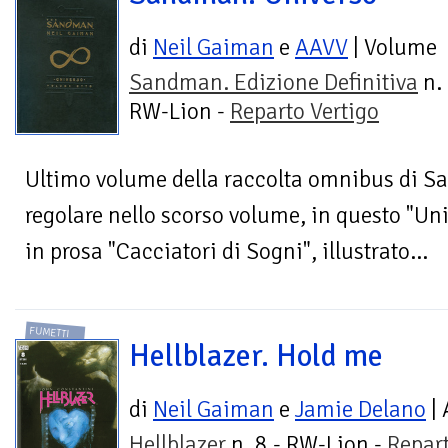
di
Neil Gaiman
e
AAVV
| Volume
Sandman. Edizione Definitiva
n. 
RW-Lion -
Reparto Vertigo
Ultimo volume della raccolta omnibus di Sa
regolare nello scorso volume, in questo "Uni
in prosa "Cacciatori di Sogni", illustrato...
FUMETTI
Hellblazer. Hold me
di
Neil Gaiman
e
Jamie Delano
| 
Hellblazer
n. 8 - RW-Lion -
Repar