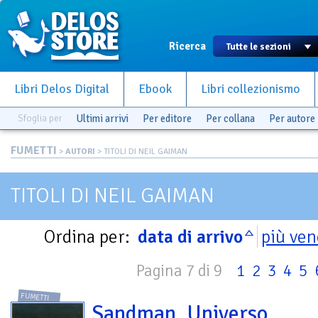
Ricerca
Libri Delos Digital
Ebook
Libri collezionismo
Sfoglia per
Ultimi arrivi
Per editore
Per collana
Per autore
FUMETTI
>
AUTORI
> TITOLI DI NEIL GAIMAN
TITOLI DI NEIL GAIMAN
Ordina per:
data di arrivo
più ven
Pagina 7 di 9
1
2
3
4
5
FUMETTI
Sandman. Universo