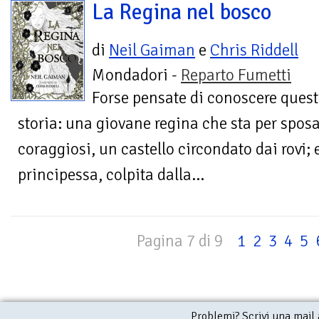
La Regina nel bosco
di
Neil Gaiman
e
Chris Riddell
Mondadori -
Reparto Fumetti
Forse pensate di conoscere ques
storia: una giovane regina che sta per sposa
coraggiosi, un castello circondato dai rovi;
principessa, colpita dalla...
Pagina 7 di 9
1
2
3
4
5
Problemi? Scrivi una mail