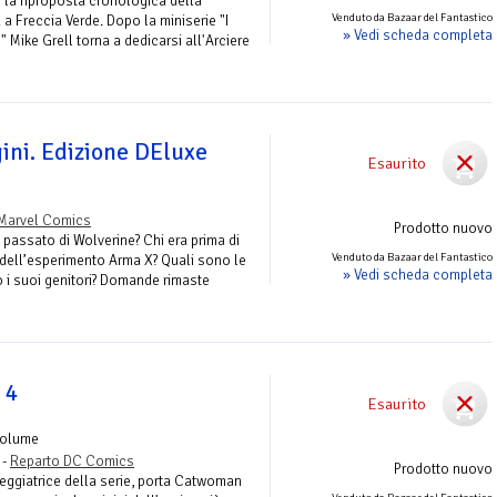
 la riproposta cronologica della
Venduto da Bazaar del Fantastico
 a Freccia Verde. Dopo la miniserie "I
» Vedi scheda completa
" Mike Grell torna a dedicarsi all'Arciere
ini. Edizione DEluxe
Esaurito
Marvel Comics
Prodotto nuovo
 passato di Wolverine? Chi era prima di
Venduto da Bazaar del Fantastico
a dell’esperimento Arma X? Quali sono le
» Vedi scheda completa
o i suoi genitori? Domande rimaste
 4
Esaurito
Volume
 -
Reparto DC Comics
Prodotto nuovo
ggiatrice della serie, porta Catwoman