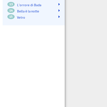
13
L'orrore di Buda
14
Bella è la notte
15
Vetro