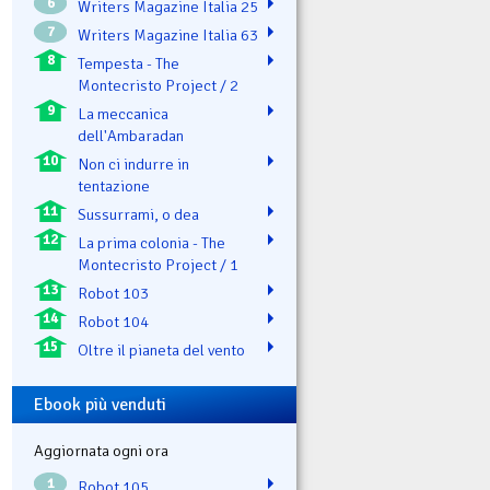
6
Writers Magazine Italia 25
7
Writers Magazine Italia 63
8
Tempesta - The
Montecristo Project / 2
9
La meccanica
dell'Ambaradan
10
Non ci indurre in
tentazione
11
Sussurrami, o dea
12
La prima colonia - The
Montecristo Project / 1
13
Robot 103
14
Robot 104
15
Oltre il pianeta del vento
Ebook più venduti
Aggiornata ogni ora
1
Robot 105