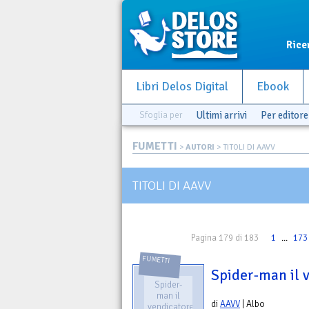
Rice
Libri Delos Digital
Ebook
Sfoglia per
Ultimi arrivi
Per editore
FUMETTI
>
AUTORI
> TITOLI DI AAVV
TITOLI DI AAVV
Pagina 179 di 183
1
...
173
FUMETTI
Spider-man il v
Spider-
man il
di
AAVV
| Albo
vendicatore.