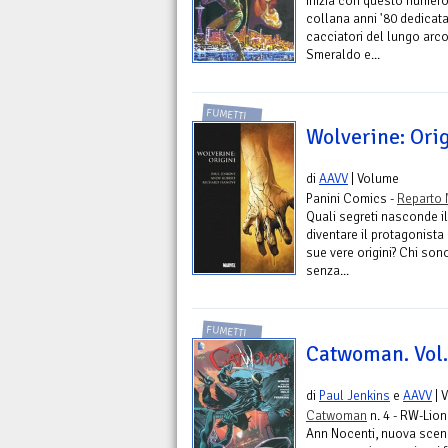
Inizia con questo numero
collana anni '80 dedicata
cacciatori del lungo arco
Smeraldo e...
FUMETTI
Wolverine: Orig
di
AAVV
| Volume
Panini Comics -
Reparto 
Quali segreti nasconde il
diventare il protagonist
sue vere origini? Chi son
senza...
FUMETTI
Catwoman. Vol.
di
Paul Jenkins
e
AAVV
| 
Catwoman
n. 4 - RW-Lion
Ann Nocenti, nuova scene