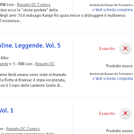
- RW-Lion -
Reparto DC Comics
Venduto da Bazaar del Fantastico
» Vedi scheda completa
ive ecco le "storie perdute" della
egli anni '70 il malvagio Kanjar Ro quasi riesce a distruggere il multiverso.
l'esistenza...
line. Leggende. Vol. 5
Esaurito
 Albo
gende
n. 5 - RW-Lion -
Reparto DC
Prodotto nuovo
Venduto da Bazaar del Fantastico
nterne Verdi umane sono state richiamate
» Vedi scheda completa
a flotta di Brainiac è stata localizzata,
on il Corpo delle Lanterne Gialle di...
Vol. 1
Esaurito
on -
Reparto DC Comics
Prodotto nuovo