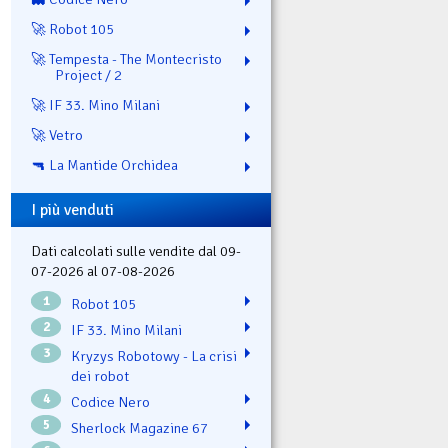
🚀 Robot 105
🚀 Tempesta - The Montecristo
Project / 2
🚀 IF 33. Mino Milani
🚀 Vetro
🔫 La Mantide Orchidea
I più venduti
Dati calcolati sulle vendite dal 09-
07-2026 al 07-08-2026
1
Robot 105
2
IF 33. Mino Milani
3
Kryzys Robotowy - La crisi
dei robot
4
Codice Nero
5
Sherlock Magazine 67