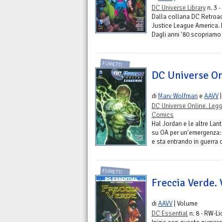
DC Universe Library
n. 3 
Dalla collana DC Retroact
Justice League America. N
Dagli anni '80 scopriamo 
FUMETTI
DC Universe On
di
Marv Wolfman
e
AAVV
|
DC Universe Online. Leg
Comics
Hal Jordan e le altre La
su OA per un'emergenza: l
e sta entrando in guerra c
FUMETTI
Freccia Verde. 
di
AAVV
| Volume
DC Essential
n. 8 - RW-Li