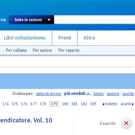
rca
Libri collezionismo
Premi
Altro
Per collana
Per autore
Per reparto
Ordina per:
data di arrivo
più venduti
titolo
autore
uscita
174
175
176
177
178
179
180
181
182
183
indietro
avanti
endicatore. Vol. 10
Esaurito