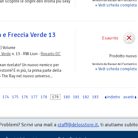
Venduto da Bazaar del Fantastico
an scoprire le origini dell'eroina più sexy
» Vedi scheda completa
e Freccia Verde 13
Esaurito
| Volume
 Verde
n. 13 - RW-Lion -
Reparto DC
Prodotto nuovo
Venduto da Bazaar del Fantastico
man rivelato! Un nuovo nemico per
» Vedi scheda completa
estorm? E in più, la prima parte della
o The Ray nel nuovo universo...
174
175
176
177
178
179
180
181
182
183
indietro
avanti
Problemi? Scrivi una mail a
staff@delosstore.it
, ti aiutiamo subito