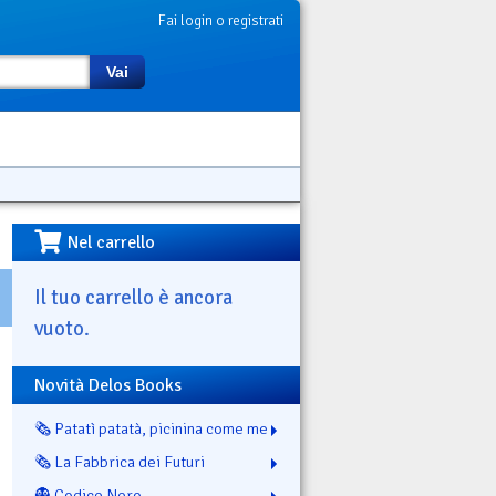
Fai login o registrati
Vai
Nel carrello
Il tuo carrello è ancora
vuoto.
Novità Delos Books
🗞️ Patatì patatà, picinina come me
🗞️ La Fabbrica dei Futuri
👻 Codice Nero