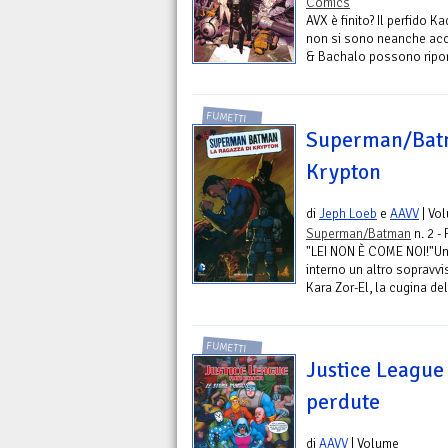
Comics
AVX è finito? Il perfido K
non si sono neanche acc
& Bachalo possono riport
FUMETTI
Superman/Batm
Krypton
di
Jeph Loeb
e
AAVV
| Vo
Superman/Batman
n. 2 -
"LEI NON È COME NOI!"Un 
interno un altro sopravvi
Kara Zor-El, la cugina de
FUMETTI
Justice League 
perdute
di
AAVV
| Volume