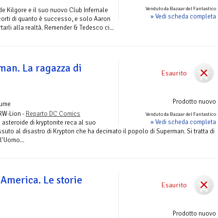
Venduto da Bazaar del Fantastico
ade Kilgore e il suo nuovo Club Infernale
» Vedi scheda completa
orti di quanto è successo, e solo Aaron
arli alla realtà. Remender & Tedesco ci...
an. La ragazza di
Esaurito
Prodotto nuovo
lume
 RW-Lion -
Reparto DC Comics
Venduto da Bazaar del Fantastico
» Vedi scheda completa
asteroide di kryptonite reca al suo
ssuto al disastro di Krypton che ha decimato il popolo di Superman. Si tratta di
ll'Uomo...
America. Le storie
Esaurito
Prodotto nuovo