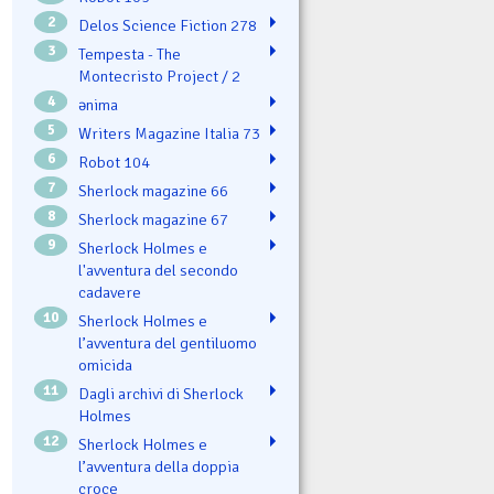
2
Delos Science Fiction 278
3
Tempesta - The
Montecristo Project / 2
4
ənima
5
Writers Magazine Italia 73
6
Robot 104
7
Sherlock magazine 66
8
Sherlock magazine 67
9
Sherlock Holmes e
l'avventura del secondo
cadavere
10
Sherlock Holmes e
l’avventura del gentiluomo
omicida
11
Dagli archivi di Sherlock
Holmes
12
Sherlock Holmes e
l’avventura della doppia
croce