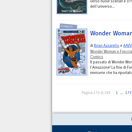
verso nuovi scenari e ci f
dell'universo...
FUMETTI
Wonder Woman 
di
Brian Azzarello
e
AAVV
Wonder Woman e Freccia
Comics
Il passato di Wonder Wo
l'Amazzone! La fine di Fir
miniserie che ha riportat
Pagina 179 di 183
1
...
173