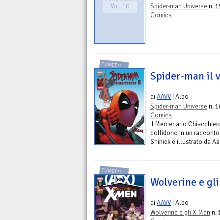
Vol. 10
Spider-man Universe
n. 1
Comics
FUMETTI
Spider-man il v
di
AAVV
| Albo
Spider-man Universe
n. 1
Comics
Il Mercenario Chiacchier
collidono in un racconto 
Shinick e illustrato da A
FUMETTI
Wolverine e gl
di
AAVV
| Albo
Wolverine e gli X-Men
n. 