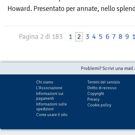
Howard. Presentato per annate, nello splendo
Pagina 2 di 183
1
2
3
4
5
6
7
8
9
Problemi? Scrivi una mail
Chi siamo
Termini del servizio
L'Associazione
Diritto di recesso
Informazioni sui
Copyright
pagamenti
Privacy
Informazioni sulle
Cookie policy
spedizioni
Come usare il sito