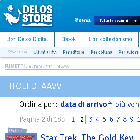
Ricerca
Libri Delos Digital
Ebook
Libri collezionismo
Sfoglia per
Ultimi arrivi
Per editore
Per collana
Per autore
FUMETTI
>
AUTORI
> TITOLI DI AAVV
TITOLI DI AAVV
Ordina per:
data di arrivo
più ven
Pagina 2 di 183
1
2
3
4
5
6
7
8
9
FUMETTI
Star Trek. The Gold Key