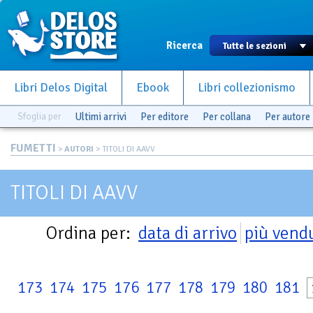
Ricerca
Libri Delos Digital
Ebook
Libri collezionismo
Sfoglia per
Ultimi arrivi
Per editore
Per collana
Per autore
FUMETTI
>
AUTORI
> TITOLI DI AAVV
TITOLI DI AAVV
Ordina per:
data di arrivo
più vend
173
174
175
176
177
178
179
180
181