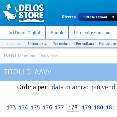
Ricerca
Libri Delos Digital
Ebook
Libri collezionismo
Sfoglia per
Ultimi arrivi
Per editore
Per collana
Per autore
FUMETTI
>
AUTORI
> TITOLI DI AAVV
TITOLI DI AAVV
Ordina per:
data di arrivo
più vend
173
174
175
176
177
178
179
180
181