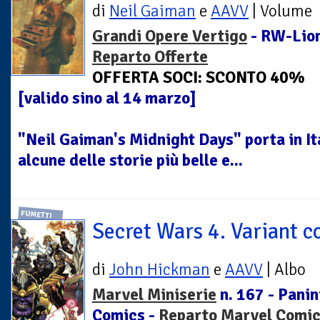
di
Neil Gaiman
e
AAVV
| Volume
Grandi Opere Vertigo
- RW-Lion
Reparto Offerte
OFFERTA SOCI: SCONTO 40%
[valido sino al 14 marzo]
"Neil Gaiman's Midnight Days" porta in Ita
alcune delle storie più belle e...
FUMETTI
Secret Wars 4. Variant c
di
John Hickman
e
AAVV
| Albo
Marvel Miniserie
n. 167 - Panin
Comics -
Reparto Marvel Comi