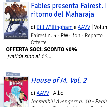
FUMETTI
Fables presenta Fairest. I
ritorno del Maharaja
di
Bill Willingham
e
AAVV
| Volu
Fairest
n. 3 - RW-Lion -
Reparto
Offerte
OFFERTA SOCI: SCONTO 40%
[valida sino al 14...
FUMETTI
House of M. Vol. 2
di
AAVV
| Albo
Incredibili Avengers
n. 30 - Pani