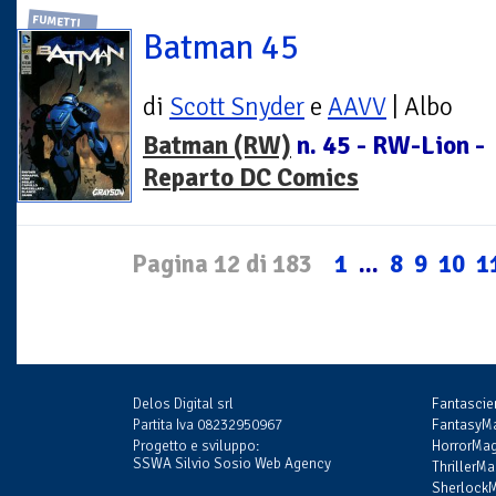
FUMETTI
Batman 45
di
Scott Snyder
e
AAVV
| Albo
Batman (RW)
n. 45 - RW-Lion -
Reparto DC Comics
Pagina 12 di 183
1
...
8
9
10
1
Delos Digital srl
Fantasci
Partita Iva 08232950967
FantasyMa
Progetto e sviluppo:
HorrorMag
SSWA Silvio Sosio Web Agency
ThrillerMa
SherlockM