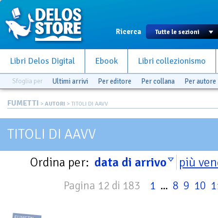
Ricerca
Libri Delos Digital
Ebook
Libri collezionismo
Sfoglia per
Ultimi arrivi
Per editore
Per collana
Per autore
FUMETTI
>
AUTORI
> TITOLI DI AAVV
TITOLI DI AAVV
Ordina per:
data di arrivo
più ven
Pagina 12 di 183
1
...
8
9
10
1