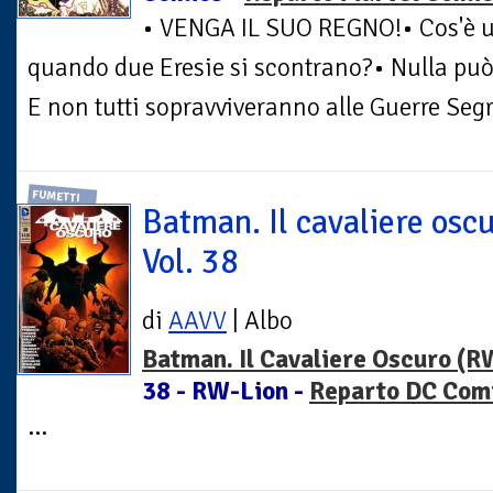
• VENGA IL SUO REGNO!• Cos'è u
quando due Eresie si scontrano?• Nulla può r
E non tutti sopravviveranno alle Guerre Seg
FUMETTI
Batman. Il cavaliere oscu
Vol. 38
di
AAVV
| Albo
Batman. Il Cavaliere Oscuro (R
38 - RW-Lion -
Reparto DC Com
...