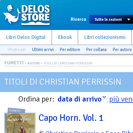
Ricerca
Libri Delos Digital
Ebook
Libri collezionismo
Sfoglia per
Ultimi arrivi
Per editore
Per collana
Per autore
FUMETTI
>
AUTORI
> TITOLI DI CHRISTIAN PERRISSIN
TITOLI DI CHRISTIAN PERRISSIN
Ordina per:
data di arrivo
più ven
FUMETTI
Capo Horn. Vol. 1