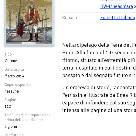
RW-Lineachiara
2
Reparto
Fumetto Italiano
Nell'arcipelago della Terra del F
Horn. Alla fine del 19° secolo e
Tipo
ritorno, situato all'estremità p
Volume
terra inospitale in cui i destini
Data uscita
passato e dal segnato futuro si 
Marzo 2014
Copie disponibili
Un crocevia di storie, raccontate
nessuna
Perrissin e illustrate da Enea Ri
Pagine
capace di infondere col suo seg
112
intensa alle pagine di una stori
Tempi medi di preparazione
prima della spedizione
2 giorni
Venduto da