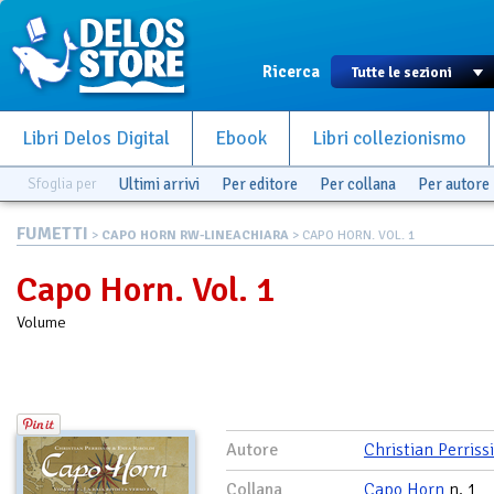
Ricerca
Libri Delos Digital
Ebook
Libri collezionismo
Sfoglia per
Ultimi arrivi
Per editore
Per collana
Per autore
FUMETTI
>
CAPO HORN RW-LINEACHIARA
> CAPO HORN. VOL. 1
Capo Horn. Vol. 1
Volume
Autore
Christian Perriss
Collana
Capo Horn
n. 1