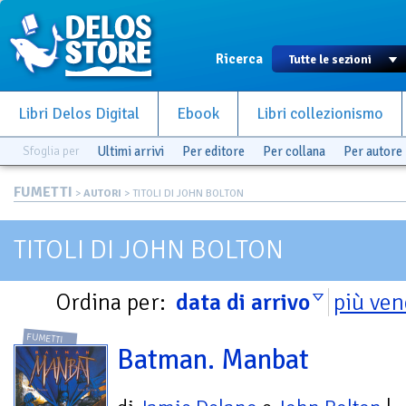
Ricerca
Libri Delos Digital
Ebook
Libri collezionismo
Sfoglia per
Ultimi arrivi
Per editore
Per collana
Per autore
FUMETTI
>
AUTORI
> TITOLI DI JOHN BOLTON
TITOLI DI JOHN BOLTON
Ordina per:
data di arrivo
più ven
FUMETTI
Batman. Manbat