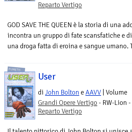
Reparto Vertigo
GOD SAVE THE QUEEN è la storia di una adol
incontra un gruppo di fate scansfatiche e d
una droga fatta di eroina e sangue umano. T
FUMETTI
User
di
John Bolton
e
AAVV
| Volume
Grandi Opere Vertigo
- RW-Lion -
Reparto Vertigo
Il talento pittorico di John Bolton si unisce 