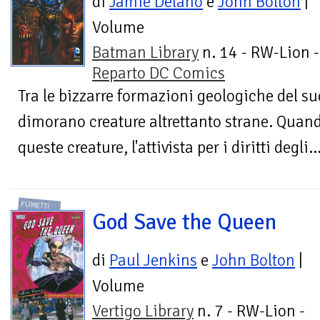
di
Jamie Delano
e
John Bolton
|
Volume
Batman Library
n. 14 - RW-Lion -
Reparto DC Comics
Tra le bizzarre formazioni geologiche del sud
dimorano creature altrettanto strane. Quando
queste creature, l'attivista per i diritti degli..
FUMETTI
God Save the Queen
di
Paul Jenkins
e
John Bolton
|
Volume
Vertigo Library
n. 7 - RW-Lion -