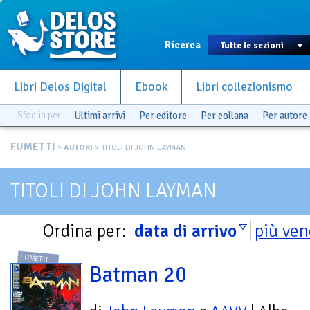
Ricerca
Libri Delos Digital
Ebook
Libri collezionismo
Sfoglia per
Ultimi arrivi
Per editore
Per collana
Per autore
FUMETTI
>
AUTORI
> TITOLI DI JOHN LAYMAN
TITOLI DI JOHN LAYMAN
Ordina per:
data di arrivo
più ven
FUMETTI
Batman 20