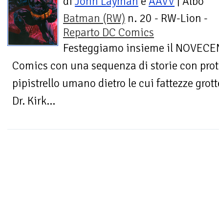
di
John Layman
e
AAVV
| Albo
Batman (RW)
n. 20 - RW-Lion -
Reparto DC Comics
Festeggiamo insieme il NOVECEN
Comics con una sequenza di storie con prot
pipistrello umano dietro le cui fattezze grot
Dr. Kirk...