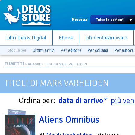
Ricerca
Libri Delos Digital
Ebook
Libri collezionismo
Sfoglia per
Ultimi arrivi
Per editore
Per collana
Per autore
FUMETTI
>
AUTORI
> TITOLI DI MARK VARHEIDEN
TITOLI DI MARK VARHEIDEN
Ordina per:
data di arrivo
più ven
FUMETTI
Aliens Omnibus