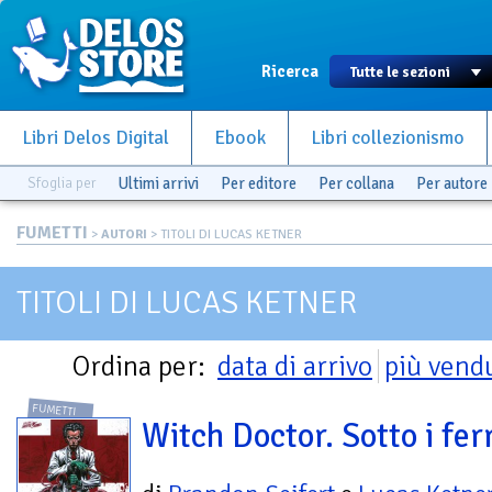
Ricerca
Libri Delos Digital
Ebook
Libri collezionismo
Sfoglia per
Ultimi arrivi
Per editore
Per collana
Per autore
FUMETTI
>
AUTORI
> TITOLI DI LUCAS KETNER
TITOLI DI LUCAS KETNER
Ordina per:
data di arrivo
più vend
FUMETTI
Witch Doctor. Sotto i fer