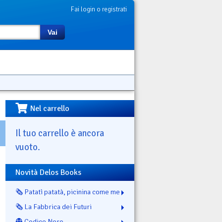
Fai login o registrati
Vai
Nel carrello
Il tuo carrello è ancora
vuoto.
Novità Delos Books
🗞️ Patatì patatà, picinina come me
🗞️ La Fabbrica dei Futuri
👻 Codice Nero