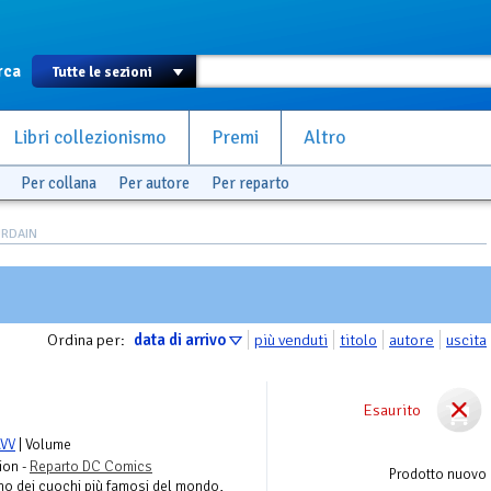
rca
Libri collezionismo
Premi
Altro
Per collana
Per autore
Per reparto
URDAIN
Ordina per:
data di arrivo
più venduti
titolo
autore
uscita
Esaurito
VV
| Volume
ion -
Reparto DC Comics
Prodotto nuovo
 dei cuochi più famosi del mondo,