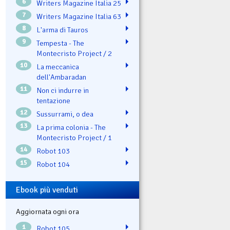
6
Writers Magazine Italia 25
7
Writers Magazine Italia 63
8
L'arma di Tauros
9
Tempesta - The
Montecristo Project / 2
10
La meccanica
dell'Ambaradan
11
Non ci indurre in
tentazione
12
Sussurrami, o dea
13
La prima colonia - The
Montecristo Project / 1
14
Robot 103
15
Robot 104
Ebook più venduti
Aggiornata ogni ora
1
Robot 105