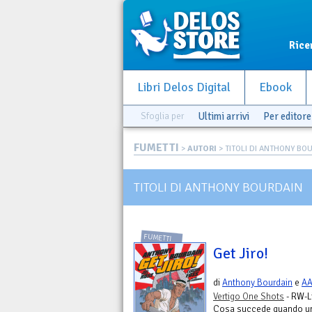
Rice
Libri Delos Digital
Ebook
Sfoglia per
Ultimi arrivi
Per editore
FUMETTI
>
AUTORI
> TITOLI DI ANTHONY BO
TITOLI DI ANTHONY BOURDAIN
FUMETTI
Get Jiro!
di
Anthony Bourdain
e
AA
Vertigo One Shots
- RW-L
Cosa succede quando uno