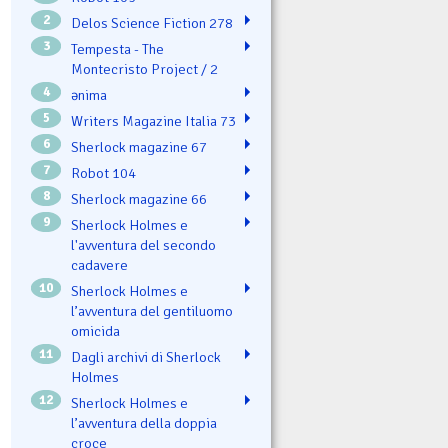
2
Delos Science Fiction 278
3
Tempesta - The
Montecristo Project / 2
4
ənima
5
Writers Magazine Italia 73
6
Sherlock magazine 67
7
Robot 104
8
Sherlock magazine 66
9
Sherlock Holmes e
l'avventura del secondo
cadavere
10
Sherlock Holmes e
l’avventura del gentiluomo
omicida
11
Dagli archivi di Sherlock
Holmes
12
Sherlock Holmes e
l’avventura della doppia
croce