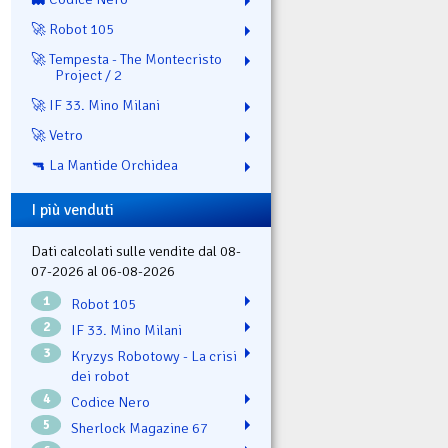
🚀 Robot 105
🚀 Tempesta - The Montecristo
Project / 2
🚀 IF 33. Mino Milani
🚀 Vetro
🔫 La Mantide Orchidea
I più venduti
Dati calcolati sulle vendite dal 08-
07-2026 al 06-08-2026
1
Robot 105
2
IF 33. Mino Milani
3
Kryzys Robotowy - La crisi
dei robot
4
Codice Nero
5
Sherlock Magazine 67