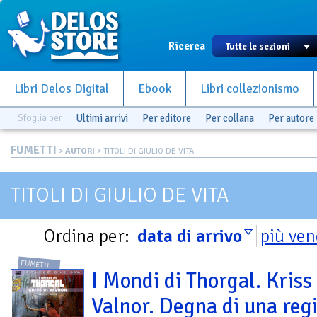
Ricerca
Libri Delos Digital
Ebook
Libri collezionismo
Sfoglia per
Ultimi arrivi
Per editore
Per collana
Per autore
FUMETTI
>
AUTORI
> TITOLI DI GIULIO DE VITA
TITOLI DI GIULIO DE VITA
Ordina per:
data di arrivo
più ven
FUMETTI
I Mondi di Thorgal. Kriss 
Valnor. Degna di una reg