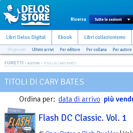
Ricerca
Libri Delos Digital
Ebook
Libri collezionismo
Sfoglia per
Ultimi arrivi
Per editore
Per collana
Per autore
FUMETTI
>
AUTORI
> TITOLI DI CARY BATES
TITOLI DI CARY BATES
Ordina per:
data di arrivo
più vend
FUMETTI
Flash DC Classic. Vol. 1