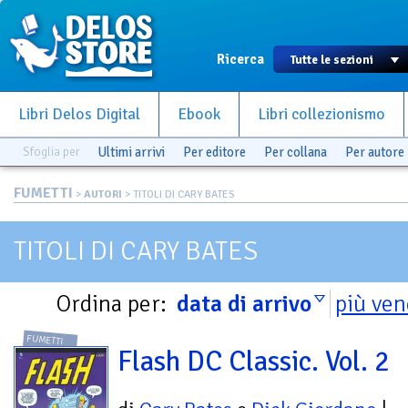
Ricerca
Libri Delos Digital
Ebook
Libri collezionismo
Sfoglia per
Ultimi arrivi
Per editore
Per collana
Per autore
FUMETTI
>
AUTORI
> TITOLI DI CARY BATES
TITOLI DI CARY BATES
Ordina per:
data di arrivo
più ven
FUMETTI
Flash DC Classic. Vol. 2