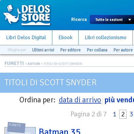
Ricerca
Libri Delos Digital
Ebook
Libri collezionismo
Sfoglia per
Ultimi arrivi
Per editore
Per collana
Per autore
FUMETTI
>
AUTORI
> TITOLI DI SCOTT SNYDER
TITOLI DI SCOTT SNYDER
Ordina per:
data di arrivo
più vend
Pagina 2 di 7
1
2
3
FUMETTI
Batman 35