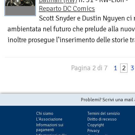
Reparto DC Comics
Scott Snyder e Dustin Nguyen ci
ambientata nel futuro che prelude alla nu
inoltre prosegue l’inserimento delle storie t
Pagina 2 di 7
1
2
3
Problemi? Scrivi una mail
Chi siamo
Termini del servizio
L'Associazione
Diritto di recesso
Informazioni sui
Copyright
pagamenti
Privacy