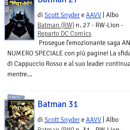
di
Scott Snyder
e
AAVV
| Albo
Batman (RW)
n. 27 - RW-Lion -
Reparto DC Comics
Prosegue l'emozionante saga A
NUMERO SPECIALE con più pagine! La sfida
di Cappuccio Rosso e al suo leader continua
mentre...
FUMETTI
Batman 31
di
Scott Snyder
e
AAVV
| Albo
Batman (RW)
n. 31 - RW-Lion -