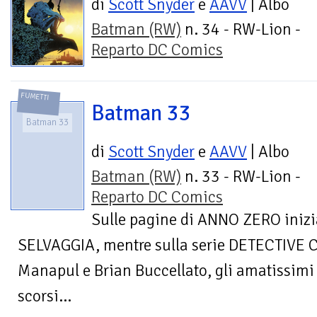
di
Scott Snyder
e
AAVV
| Albo
Batman (RW)
n. 34 - RW-Lion -
Reparto DC Comics
FUMETTI
Batman 33
Batman 33
di
Scott Snyder
e
AAVV
| Albo
Batman (RW)
n. 33 - RW-Lion -
Reparto DC Comics
Sulle pagine di ANNO ZERO inizia 
SELVAGGIA, mentre sulla serie DETECTIVE 
Manapul e Brian Buccellato, gli amatissimi 
scorsi...