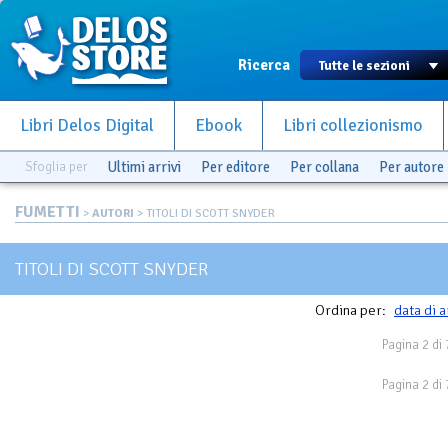
Ricerca
Libri Delos Digital
Ebook
Libri collezionismo
Sfoglia per
Ultimi arrivi
Per editore
Per collana
Per autore
FUMETTI
>
AUTORI
> TITOLI DI SCOTT SNYDER
TITOLI DI SCOTT SNYDER
Ordina per:
data di a
Pagina 2 di 
Pagina 2 di 