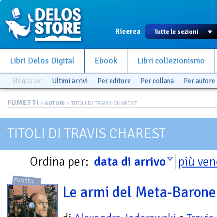
Ricerca
Libri Delos Digital
Ebook
Libri collezionismo
Sfoglia per
Ultimi arrivi
Per editore
Per collana
Per autore
FUMETTI
>
AUTORI
> TITOLI DI TRAVIS CHAREST
TITOLI DI TRAVIS CHAREST
Ordina per:
data di arrivo
più ven
FUMETTI
Le armi del Meta-Barone