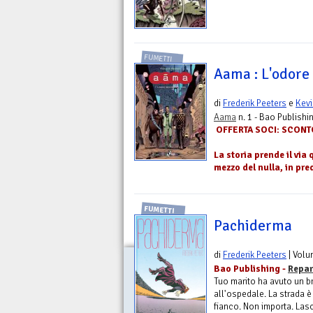
FUMETTI
Aama : L'odore
di
Frederik Peeters
e
Kevi
Aama
n. 1 - Bao Publishi
OFFERTA SOCI: SCON
La storia prende il via
mezzo del nulla, in pre
FUMETTI
Pachiderma
di
Frederik Peeters
| Vol
Bao Publishing -
Repar
Tuo marito ha avuto un br
all'ospedale. La strada è
fianco. Non importa. Lasc