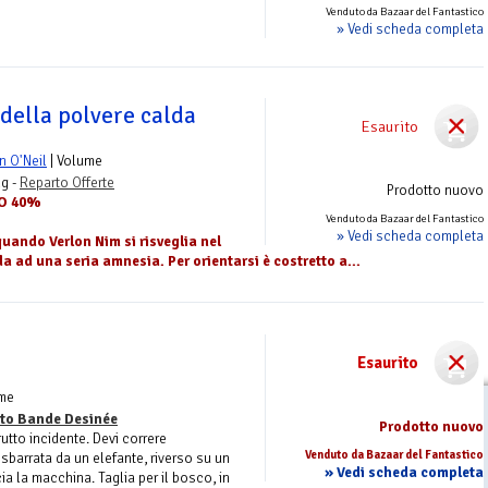
Venduto da Bazaar del Fantastico
» Vedi scheda completa
 della polvere calda
Esaurito
n O'Neil
| Volume
ng -
Reparto Offerte
Prodotto nuovo
TO 40%
Venduto da Bazaar del Fantastico
» Vedi scheda completa
 quando Verlon Nim si risveglia nel
da ad una seria amnesia. Per orientarsi è costretto a...
Esaurito
ume
to Bande Desinée
Prodotto nuovo
utto incidente. Devi correre
Venduto da Bazaar del Fantastico
 sbarrata da un elefante, riverso su un
» Vedi scheda completa
ia la macchina. Taglia per il bosco, in