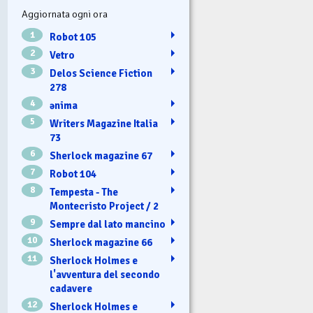
Aggiornata ogni ora
1
Robot 105
2
Vetro
3
Delos Science Fiction
278
4
ənima
5
Writers Magazine Italia
73
6
Sherlock magazine 67
7
Robot 104
8
Tempesta - The
Montecristo Project / 2
9
Sempre dal lato mancino
10
Sherlock magazine 66
11
Sherlock Holmes e
l'avventura del secondo
cadavere
12
Sherlock Holmes e