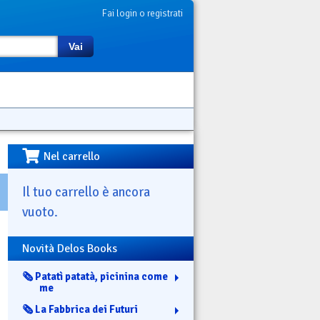
Fai login o registrati
Vai
Nel carrello
Il tuo carrello è ancora
vuoto.
Novità Delos Books
🗞️ Patatì patatà, picinina come
me
🗞️ La Fabbrica dei Futuri