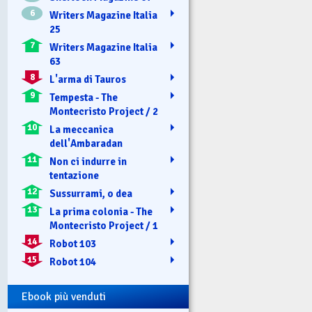
6
Writers Magazine Italia
25
7
Writers Magazine Italia
63
8
L'arma di Tauros
9
Tempesta - The
Montecristo Project / 2
10
La meccanica
dell'Ambaradan
11
Non ci indurre in
tentazione
12
Sussurrami, o dea
13
La prima colonia - The
Montecristo Project / 1
14
Robot 103
15
Robot 104
Ebook più venduti