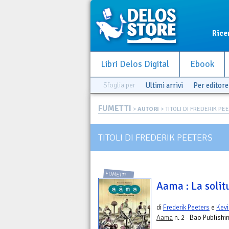
Rice
Libri Delos Digital
Ebook
Sfoglia per
Ultimi arrivi
Per editore
FUMETTI
>
AUTORI
> TITOLI DI FREDERIK PE
TITOLI DI FREDERIK PEETERS
FUMETTI
Aama : La solit
di
Frederik Peeters
e
Kevi
Aama
n. 2 - Bao Publishi