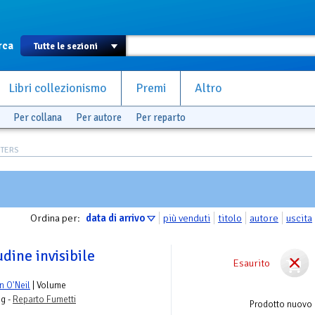
rca
Libri collezionismo
Premi
Altro
Per collana
Per autore
Per reparto
ETERS
Ordina per:
data di arrivo
più venduti
titolo
autore
uscita
udine invisibile
Esaurito
n O'Neil
| Volume
ng -
Reparto Fumetti
Prodotto nuovo