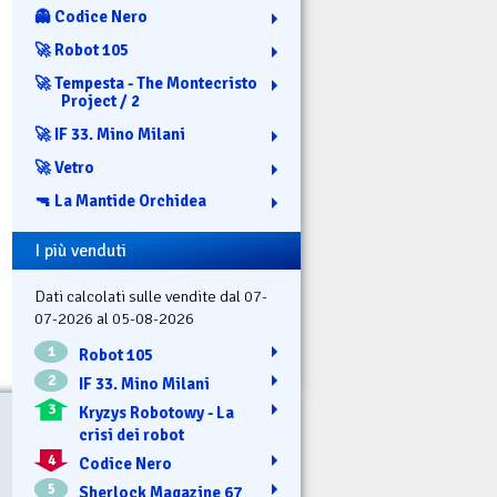
👻 Codice Nero
🚀 Robot 105
🚀 Tempesta - The Montecristo
Project / 2
🚀 IF 33. Mino Milani
🚀 Vetro
🔫 La Mantide Orchidea
I più venduti
Dati calcolati sulle vendite dal 07-
07-2026 al 05-08-2026
1
Robot 105
2
IF 33. Mino Milani
3
Kryzys Robotowy - La
crisi dei robot
4
Codice Nero
5
Sherlock Magazine 67