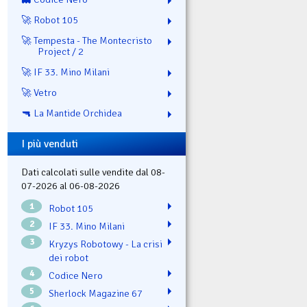
🚀 Robot 105
🚀 Tempesta - The Montecristo
Project / 2
🚀 IF 33. Mino Milani
🚀 Vetro
🔫 La Mantide Orchidea
I più venduti
Dati calcolati sulle vendite dal 08-
07-2026 al 06-08-2026
1
Robot 105
2
IF 33. Mino Milani
3
Kryzys Robotowy - La crisi
dei robot
4
Codice Nero
5
Sherlock Magazine 67