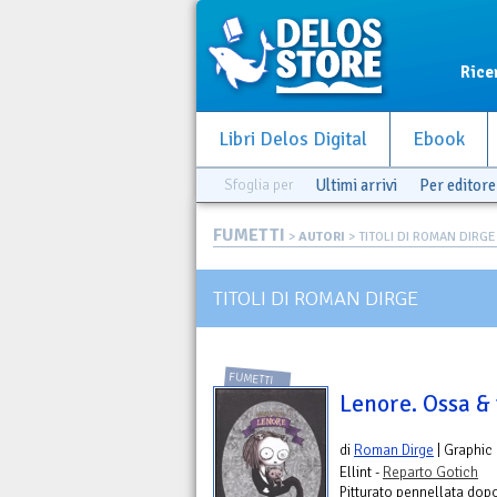
Rice
Libri Delos Digital
Ebook
Sfoglia per
Ultimi arrivi
Per editore
FUMETTI
>
AUTORI
> TITOLI DI ROMAN DIRGE
TITOLI DI ROMAN DIRGE
FUMETTI
Lenore. Ossa & 
di
Roman Dirge
| Graphic
Ellint -
Reparto Gotich
Pitturato pennellata dop