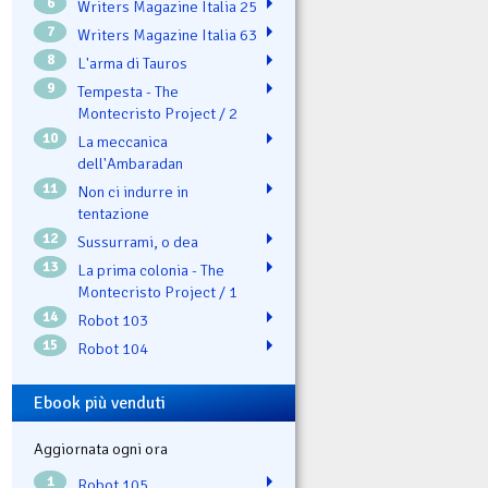
6
Writers Magazine Italia 25
7
Writers Magazine Italia 63
8
L'arma di Tauros
9
Tempesta - The
Montecristo Project / 2
10
La meccanica
dell'Ambaradan
11
Non ci indurre in
tentazione
12
Sussurrami, o dea
13
La prima colonia - The
Montecristo Project / 1
14
Robot 103
15
Robot 104
Ebook più venduti
Aggiornata ogni ora
1
Robot 105