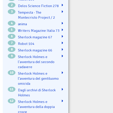
2
Delos Science Fiction 278
3
Tempesta - The
Montecristo Project / 2
4
ənima
5
Writers Magazine Italia 73
6
Sherlock magazine 67
7
Robot 104
8
Sherlock magazine 66
9
Sherlock Holmes e
l'avventura del secondo
cadavere
10
Sherlock Holmes e
l’avventura del gentiluomo
omicida
11
Dagli archivi di Sherlock
Holmes
12
Sherlock Holmes e
l’avventura della doppia
croce