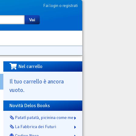
Fai login o registrati
Vai
Nel carrello
Il tuo carrello è ancora
vuoto.
Novità Delos Books
🗞️ Patatì patatà, picinina come me
🗞️ La Fabbrica dei Futuri
👻 Codice Nero