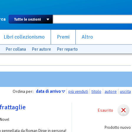
rca
Libri collezionismo
Premi
Altro
Per collana
Per autore
Per reparto
Ordina per:
data di arrivo
più venduti
titolo
autore
uscita
frattaglie
Esaurito
 Novel
Prodotto nuovo
o pennellata da Roman Dirge in persona!