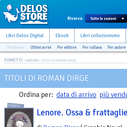
Ricerca
Libri Delos Digital
Ebook
Libri collezionismo
Sfoglia per
Ultimi arrivi
Per editore
Per collana
Per autore
FUMETTI
>
AUTORI
> TITOLI DI ROMAN DIRGE
TITOLI DI ROMAN DIRGE
Ordina per:
data di arrivo
più vend
FUMETTI
Lenore. Ossa & frattagli