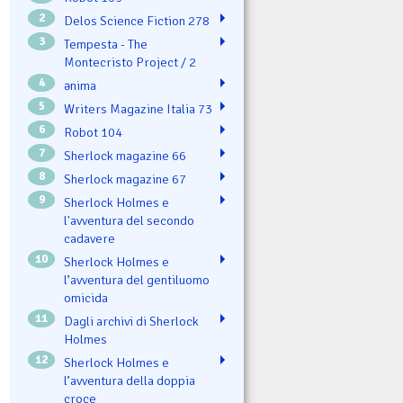
2
Delos Science Fiction 278
3
Tempesta - The
Montecristo Project / 2
4
ənima
5
Writers Magazine Italia 73
6
Robot 104
7
Sherlock magazine 66
8
Sherlock magazine 67
9
Sherlock Holmes e
l'avventura del secondo
cadavere
10
Sherlock Holmes e
l’avventura del gentiluomo
omicida
11
Dagli archivi di Sherlock
Holmes
12
Sherlock Holmes e
l’avventura della doppia
croce