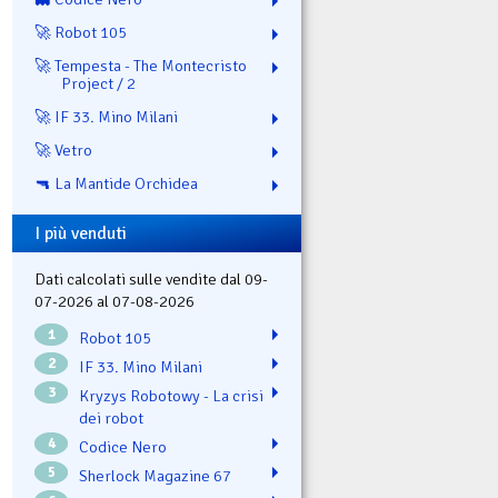
🚀 Robot 105
🚀 Tempesta - The Montecristo
Project / 2
🚀 IF 33. Mino Milani
🚀 Vetro
🔫 La Mantide Orchidea
I più venduti
Dati calcolati sulle vendite dal 09-
07-2026 al 07-08-2026
1
Robot 105
2
IF 33. Mino Milani
3
Kryzys Robotowy - La crisi
dei robot
4
Codice Nero
5
Sherlock Magazine 67