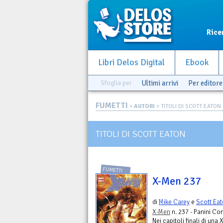
Rice
Libri Delos Digital
Ebook
Sfoglia per
Ultimi arrivi
Per editore
FUMETTI
>
AUTORI
> TITOLI DI SCOTT EATON
TITOLI DI SCOTT EATON
FUMETTI
X-Men 237
di
Mike Carey
e
Scott Ea
X-Men
n. 237 - Panini Co
Nei capitoli finali di una