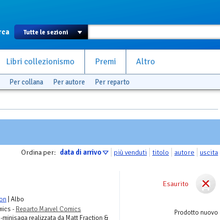
rca
Libri collezionismo
Premi
Altro
Per collana
Per autore
Per reparto
Ordina per:
data di arrivo
più venduti
titolo
autore
uscita
Esaurito
ton
| Albo
mics -
Reparto Marvel Comics
Prodotto nuovo
 X-minisaga realizzata da Matt Fraction &