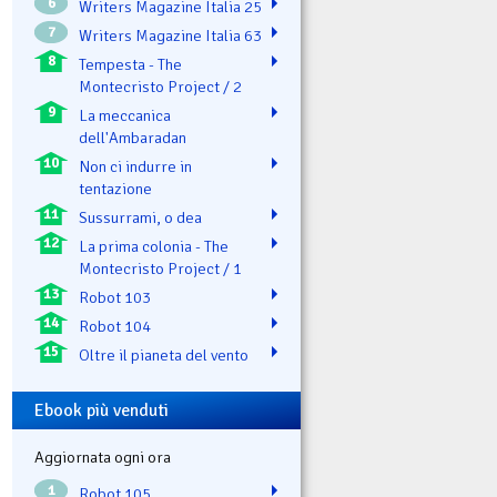
6
Writers Magazine Italia 25
7
Writers Magazine Italia 63
8
Tempesta - The
Montecristo Project / 2
9
La meccanica
dell'Ambaradan
10
Non ci indurre in
tentazione
11
Sussurrami, o dea
12
La prima colonia - The
Montecristo Project / 1
13
Robot 103
14
Robot 104
15
Oltre il pianeta del vento
Ebook più venduti
Aggiornata ogni ora
1
Robot 105