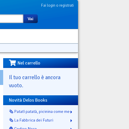
Fai login o registrati
Vai
Nel carrello
Il tuo carrello è ancora
vuoto.
Novità Delos Books
🗞️ Patatì patatà, picinina come me
🗞️ La Fabbrica dei Futuri
👻 Codice Nero