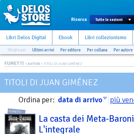
Ricerca
Libri Delos Digital
Ebook
Libri collezionismo
Sfoglia per
Ultimi arrivi
Per editore
Per collana
Per autore
FUMETTI
>
AUTORI
> TITOLI DI JUAN GIMÉNEZ
TITOLI DI JUAN GIMÉNEZ
Ordina per:
data di arrivo
più ven
FUMETTI
La casta dei Meta-Baroni
L'integrale