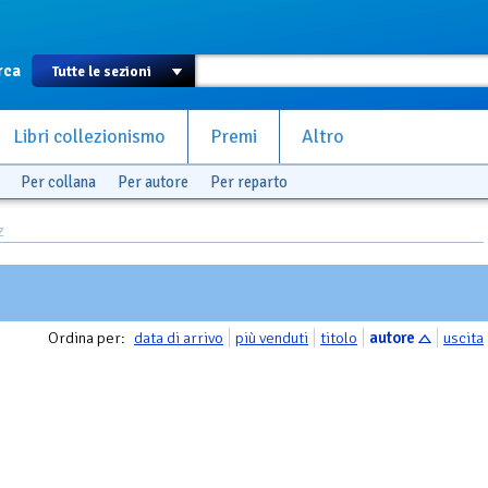
rca
Libri collezionismo
Premi
Altro
Per collana
Per autore
Per reparto
Z
Ordina per:
data di arrivo
più venduti
titolo
autore
uscita