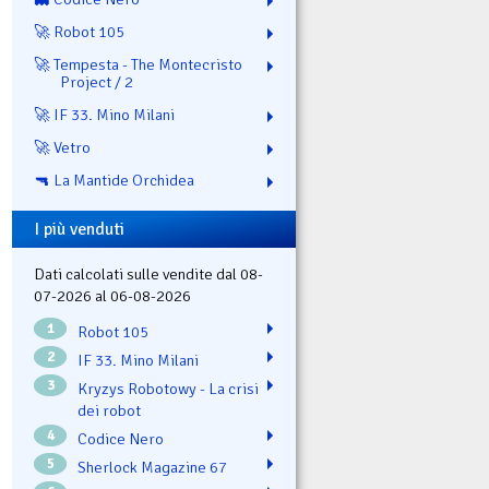
🚀 Robot 105
🚀 Tempesta - The Montecristo
Project / 2
🚀 IF 33. Mino Milani
🚀 Vetro
🔫 La Mantide Orchidea
I più venduti
Dati calcolati sulle vendite dal 08-
07-2026 al 06-08-2026
1
Robot 105
2
IF 33. Mino Milani
3
Kryzys Robotowy - La crisi
dei robot
4
Codice Nero
5
Sherlock Magazine 67