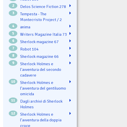
2
Delos Science Fiction 278
3
Tempesta - The
Montecristo Project / 2
4
ənima
5
Writers Magazine Italia 73
6
Sherlock magazine 67
7
Robot 104
8
Sherlock magazine 66
9
Sherlock Holmes e
l'avventura del secondo
cadavere
10
Sherlock Holmes e
l’avventura del gentiluomo
omicida
11
Dagli archivi di Sherlock
Holmes
12
Sherlock Holmes e
l’avventura della doppia
croce