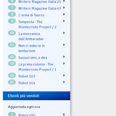
6
Writers Magazine Italia 25
7
Writers Magazine Italia 63
8
L'arma di Tauros
9
Tempesta - The
Montecristo Project / 2
10
La meccanica
dell'Ambaradan
11
Non ci indurre in
tentazione
12
Sussurrami, o dea
13
La prima colonia - The
Montecristo Project / 1
14
Robot 103
15
Robot 104
Ebook più venduti
Aggiornata ogni ora
1
Robot 105