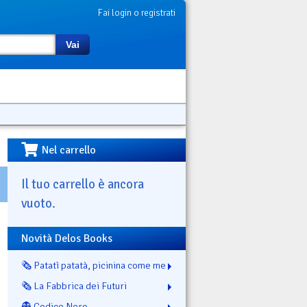
Fai login o registrati
Vai
Nel carrello
Il tuo carrello è ancora
vuoto.
Novità Delos Books
🗞️ Patatì patatà, picinina come me
🗞️ La Fabbrica dei Futuri
👻 Codice Nero