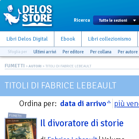
Ricerca
Libri Delos Digital
Ebook
Libri collezionismo
Sfoglia per
Ultimi arrivi
Per editore
Per collana
Per autore
FUMETTI
>
AUTORI
> TITOLI DI FABRICE LEBEAULT
TITOLI DI FABRICE LEBEAULT
Ordina per:
data di arrivo
più ven
FUMETTI
Il divoratore di storie