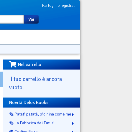
Fai login o registrati
Vai
Nel carrello
Il tuo carrello è ancora
vuoto.
Novità Delos Books
🗞️ Patatì patatà, picinina come me
🗞️ La Fabbrica dei Futuri
👻 Codice Nero