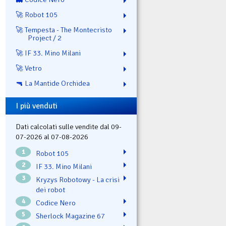
🚀 Robot 105
🚀 Tempesta - The Montecristo
Project / 2
🚀 IF 33. Mino Milani
🚀 Vetro
🔫 La Mantide Orchidea
I più venduti
Dati calcolati sulle vendite dal 09-
07-2026 al 07-08-2026
1
Robot 105
2
IF 33. Mino Milani
3
Kryzys Robotowy - La crisi
dei robot
4
Codice Nero
5
Sherlock Magazine 67