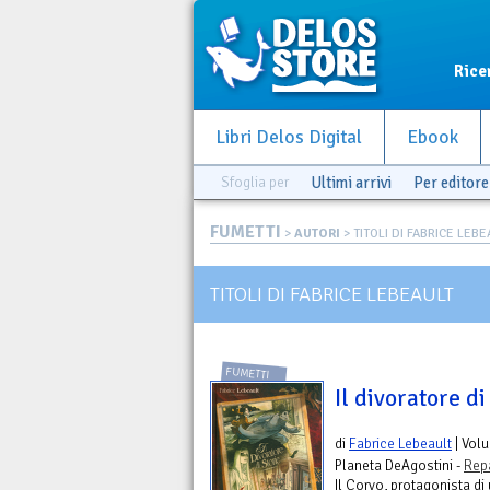
Rice
Libri Delos Digital
Ebook
Sfoglia per
Ultimi arrivi
Per editore
FUMETTI
>
AUTORI
> TITOLI DI FABRICE LEB
TITOLI DI FABRICE LEBEAULT
FUMETTI
Il divoratore di
di
Fabrice Lebeault
| Vol
Planeta DeAgostini -
Rep
Il Corvo, protagonista di 