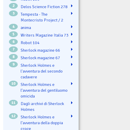
2
Delos Science Fiction 278
3
Tempesta - The
Montecristo Project / 2
4
ənima
5
Writers Magazine Italia 73
6
Robot 104
7
Sherlock magazine 66
8
Sherlock magazine 67
9
Sherlock Holmes e
l'avventura del secondo
cadavere
10
Sherlock Holmes e
l’avventura del gentiluomo
omicida
11
Dagli archivi di Sherlock
Holmes
12
Sherlock Holmes e
l’avventura della doppia
croce