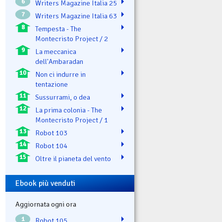
6
Writers Magazine Italia 25
7
Writers Magazine Italia 63
8
Tempesta - The
Montecristo Project / 2
9
La meccanica
dell'Ambaradan
10
Non ci indurre in
tentazione
11
Sussurrami, o dea
12
La prima colonia - The
Montecristo Project / 1
13
Robot 103
14
Robot 104
15
Oltre il pianeta del vento
Ebook più venduti
Aggiornata ogni ora
1
Robot 105