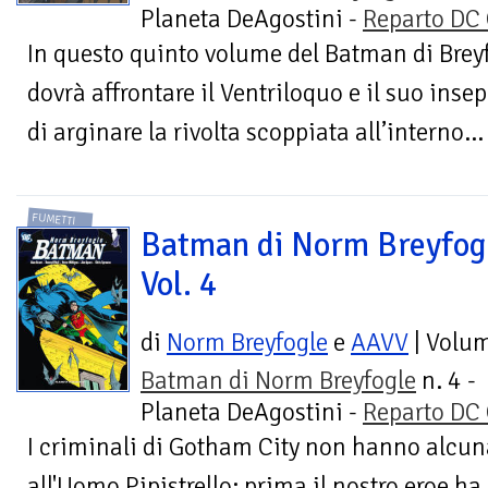
Planeta DeAgostini -
Reparto DC
In questo quinto volume del Batman di Breyf
dovrà affrontare il Ventriloquo e il suo inse
di arginare la rivolta scoppiata all’interno...
FUMETTI
Batman di Norm Breyfog
Vol. 4
di
Norm Breyfogle
e
AAVV
| Volu
Batman di Norm Breyfogle
n. 4 -
Planeta DeAgostini -
Reparto DC
I criminali di Gotham City non hanno alcun
all'Uomo Pipistrello: prima il nostro eroe ha