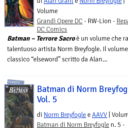
di
Alan Grant
e
Norm Breyfogle
|
Volume
Grandi Opere DC
- RW-Lion -
Rep
DC Comics
Batman – Terrore Sacro
è un volume che rac
talentuoso artista Norm Breyfogle. Il volum
classico “elseword” scritto da Alan...
FUMETTI
Batman di Norm Breyfog
Vol. 5
di
Norm Breyfogle
e
AAVV
| Volu
Batman di Norm Breyfogle
n. 5 -