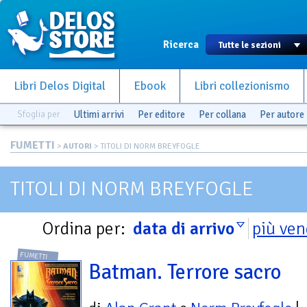
Ricerca
Libri Delos Digital
Ebook
Libri collezionismo
Sfoglia per
Ultimi arrivi
Per editore
Per collana
Per autore
FUMETTI
>
AUTORI
> TITOLI DI NORM BREYFOGLE
TITOLI DI NORM BREYFOGLE
Ordina per:
data di arrivo
più ven
FUMETTI
Batman. Terrore sacro