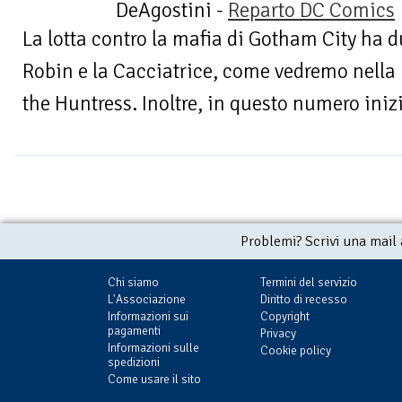
DeAgostini -
Reparto DC Comics
La lotta contro la mafia di Gotham City ha d
Robin e la Cacciatrice, come vedremo nella m
the Huntress. Inoltre, in questo numero inizia
Problemi? Scrivi una mail
Chi siamo
Termini del servizio
L'Associazione
Diritto di recesso
Informazioni sui
Copyright
pagamenti
Privacy
Informazioni sulle
Cookie policy
spedizioni
Come usare il sito