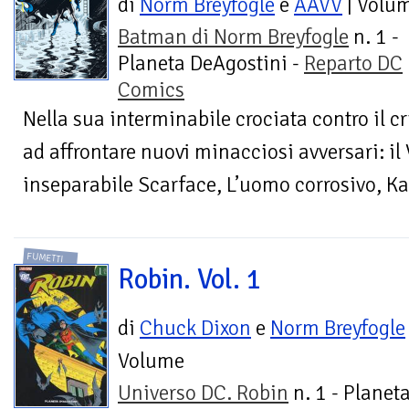
di
Norm Breyfogle
e
AAVV
| Volu
Batman di Norm Breyfogle
n. 1 -
Planeta DeAgostini -
Reparto DC
Comics
Nella sua interminabile crociata contro il c
ad affrontare nuovi minacciosi avversari: il 
inseparabile Scarface, L’uomo corrosivo, Kad
FUMETTI
Robin. Vol. 1
di
Chuck Dixon
e
Norm Breyfogle
Volume
Universo DC. Robin
n. 1 - Planet