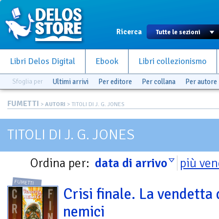
Ricerca
Libri Delos Digital
Ebook
Libri collezionismo
Sfoglia per
Ultimi arrivi
Per editore
Per collana
Per autore
FUMETTI
>
AUTORI
> TITOLI DI J. G. JONES
TITOLI DI J. G. JONES
Ordina per:
data di arrivo
più ven
FUMETTI
Crisi finale. La vendetta 
nemici