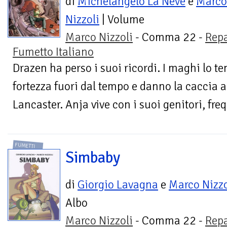
di
Michelangelo La Neve
e
Marco
Nizzoli
| Volume
Marco Nizzoli
- Comma 22 -
Repa
Fumetto Italiano
Drazen ha perso i suoi ricordi. I maghi lo t
fortezza fuori dal tempo e danno la caccia a 
Lancaster. Anja vive con i suoi genitori, frequ
FUMETTI
Simbaby
di
Giorgio Lavagna
e
Marco Nizzo
Albo
Marco Nizzoli
- Comma 22 -
Repa