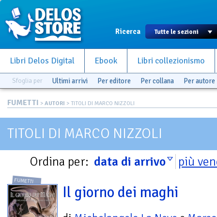
Ricerca
Libri Delos Digital
Ebook
Libri collezionismo
Sfoglia per
Ultimi arrivi
Per editore
Per collana
Per autore
FUMETTI
>
AUTORI
> TITOLI DI MARCO NIZZOLI
TITOLI DI MARCO NIZZOLI
Ordina per:
data di arrivo
più ven
FUMETTI
Il giorno dei maghi