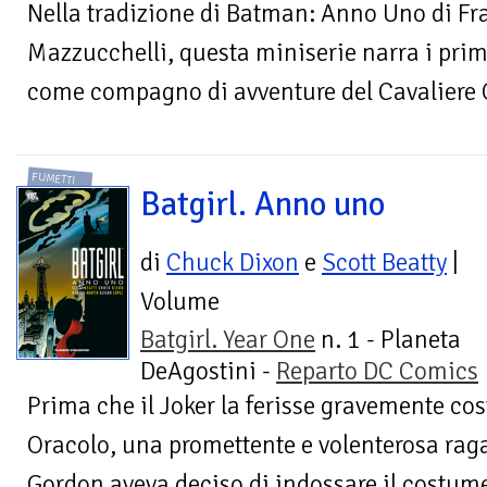
Nella tradizione di Batman: Anno Uno di Fra
Mazzucchelli, questa miniserie narra i primi
come compagno di avventure del Cavaliere Os
FUMETTI
Batgirl. Anno uno
di
Chuck Dixon
e
Scott Beatty
|
Volume
Batgirl. Year One
n. 1 - Planeta
DeAgostini -
Reparto DC Comics
Prima che il Joker la ferisse gravemente co
Oracolo, una promettente e volenterosa ra
Gordon aveva deciso di indossare il costume 