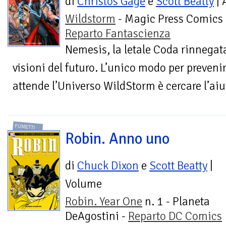
di
Christos Gage
e
Scott Beatty
| 
Wildstorm
- Magic Press Comics 
Reparto Fantascienza
Nemesis, la letale Coda rinnegata
visioni del futuro. L’unico modo per prevenire
attende l’Universo WildStorm è cercare l’aiu
FUMETTI
Robin. Anno uno
di
Chuck Dixon
e
Scott Beatty
|
Volume
Robin. Year One
n. 1 - Planeta
DeAgostini -
Reparto DC Comics