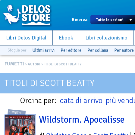
Ricerca
Libri Delos Digital
Ebook
Libri collezionismo
Sfoglia per
Ultimi arrivi
Per editore
Per collana
Per autore
FUMETTI
>
AUTORI
> TITOLI DI SCOTT BEATTY
TITOLI DI SCOTT BEATTY
Ordina per:
data di arrivo
più vend
FUMETTI
Wildstorm. Apocalisse