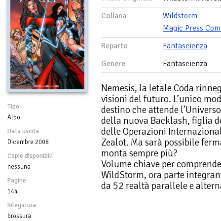
Collana
Wildstorm
Magic Press Com
Reparto
Fantascienza
Genere
Fantascienza
Nemesis, la letale Coda rinneg
visioni del futuro. L’unico modo
Tipo
destino che attende l’Universo
Albo
della nuova Backlash, figlia d
delle Operazioni Internazionali
Data uscita
Zealot. Ma sarà possibile ferm
Dicembre 2008
monta sempre più?
Copie disponibili
Volume chiave per comprendere
nessuna
WildStorm, ora parte integran
Pagine
da 52 realtà parallele e alterna
144
Rilegatura
brossura