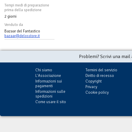
Tempi medi di preparazione
prima della spedizione
2 giorni
Venduto da
Bazaar del Fantastico
bazaar@delosstore.it
Problemi? Scrivi una mail
Chi siamo
Termini del servizio
L'Associazione
Diritto di recesso
Informazioni sui
Copyright
pagamenti
Privacy
Informazioni sulle
Cookie policy
spedizioni
Come usare il sito