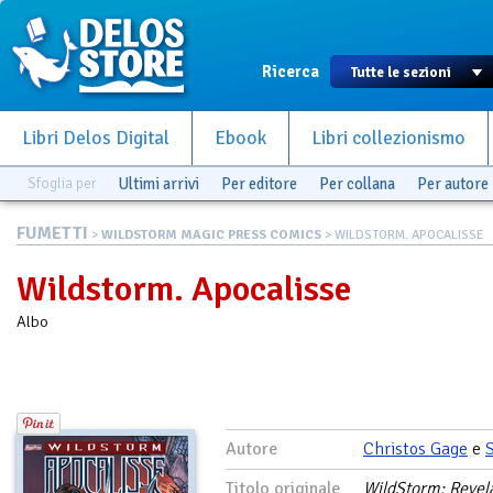
Ricerca
Libri Delos Digital
Ebook
Libri collezionismo
Sfoglia per
Ultimi arrivi
Per editore
Per collana
Per autore
FUMETTI
>
WILDSTORM MAGIC PRESS COMICS
> WILDSTORM. APOCALISSE
Wildstorm. Apocalisse
Albo
Autore
Christos Gage
e
Titolo originale
WildStorm: Revel