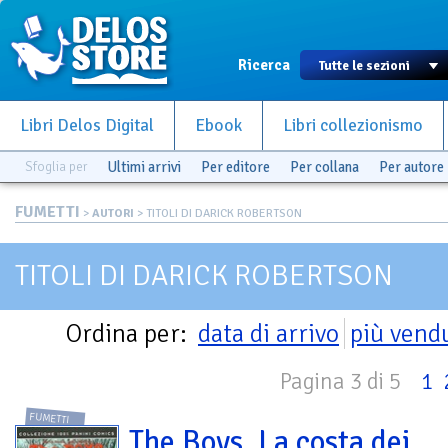
Ricerca
Libri Delos Digital
Ebook
Libri collezionismo
Sfoglia per
Ultimi arrivi
Per editore
Per collana
Per autore
FUMETTI
>
AUTORI
> TITOLI DI DARICK ROBERTSON
TITOLI DI DARICK ROBERTSON
Ordina per:
data di arrivo
più vend
Pagina 3 di 5
1
FUMETTI
The Boys. La costa dei