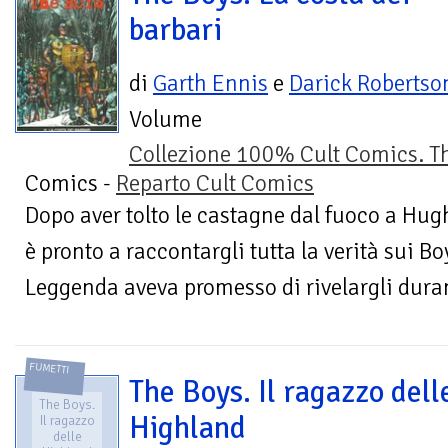
barbari
di
Garth Ennis
e
Darick Robertso
Volume
Collezione 100% Cult Comics. T
Comics -
Reparto Cult Comics
Dopo aver tolto le castagne dal fuoco a Hug
è pronto a raccontargli tutta la verità sui Bo
Leggenda aveva promesso di rivelargli duran
FUMETTI
The Boys. Il ragazzo dell
The Boys.
Highland
Il ragazzo
delle