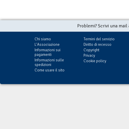
Problemi? Scrivi una mail
Chi siamo
Termini del servizio
L'Associazione
Diritto di recesso
Informazioni sui
Copyright
pagamenti
Privacy
Informazioni sulle
Cookie policy
spedizioni
Come usare il sito