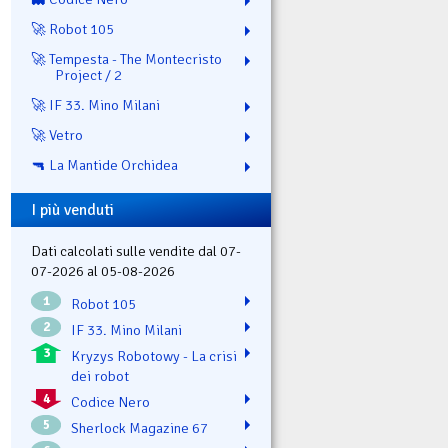
🚀 Robot 105
🚀 Tempesta - The Montecristo
Project / 2
🚀 IF 33. Mino Milani
🚀 Vetro
🔫 La Mantide Orchidea
I più venduti
Dati calcolati sulle vendite dal 07-
07-2026 al 05-08-2026
1
Robot 105
2
IF 33. Mino Milani
3
Kryzys Robotowy - La crisi
dei robot
4
Codice Nero
5
Sherlock Magazine 67