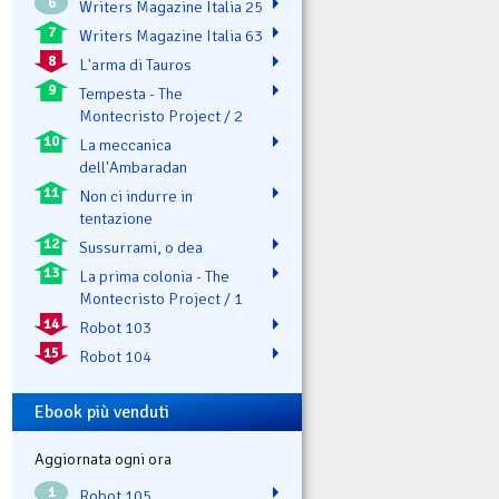
6
Writers Magazine Italia 25
7
Writers Magazine Italia 63
8
L'arma di Tauros
9
Tempesta - The
Montecristo Project / 2
10
La meccanica
dell'Ambaradan
11
Non ci indurre in
tentazione
12
Sussurrami, o dea
13
La prima colonia - The
Montecristo Project / 1
14
Robot 103
15
Robot 104
Ebook più venduti
Aggiornata ogni ora
1
Robot 105