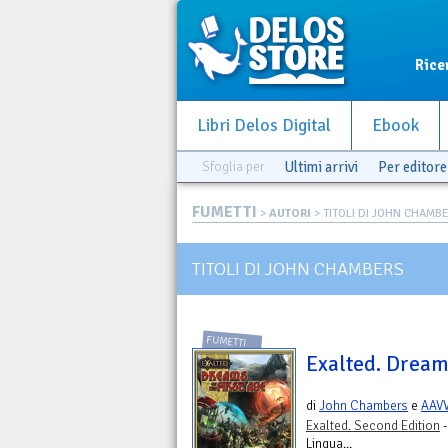
Rice
Libri Delos Digital
Ebook
Sfoglia per
Ultimi arrivi
Per editore
FUMETTI
>
AUTORI
> TITOLI DI JOHN CHAMB
TITOLI DI JOHN CHAMBERS
FUMETTI
Exalted. Dreams
di
John Chambers
e
AAV
Exalted. Second Edition
-
Lingua...