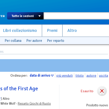
rca
Libri collezionismo
Premi
Altro
Per collana
Per autore
Per reparto
ERS
Ordina per:
data di arrivo
più venduti
titolo
autore
uscita
 of the First Age
Esaurito
V
| Altro
 White Wolf -
Reparto Giochi di Ruolo
Prodotto nuovo