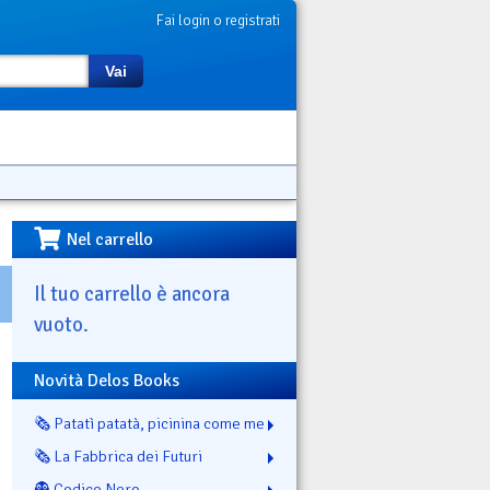
Fai login o registrati
Vai
Nel carrello
Il tuo carrello è ancora
vuoto.
Novità Delos Books
🗞️ Patatì patatà, picinina come me
🗞️ La Fabbrica dei Futuri
👻 Codice Nero