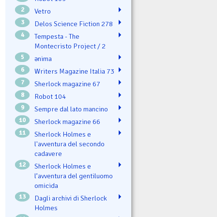
2
Vetro
3
Delos Science Fiction 278
4
Tempesta - The
Montecristo Project / 2
5
ənima
6
Writers Magazine Italia 73
7
Sherlock magazine 67
8
Robot 104
9
Sempre dal lato mancino
10
Sherlock magazine 66
11
Sherlock Holmes e
l'avventura del secondo
cadavere
12
Sherlock Holmes e
l’avventura del gentiluomo
omicida
13
Dagli archivi di Sherlock
Holmes