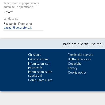
Tempi medi di preparazione
prima della spedizione
2 giorni
Venduto da
Bazaar del Fantastico
bazaar@delosstore.it
Problemi? Scrivi una mail
Chi siamo
Termini del servizio
L'Associazione
Diritto di recesso
Informazioni sui
Copyright
pagamenti
Privacy
Informazioni sulle
Cookie policy
spedizioni
Come usare il sito