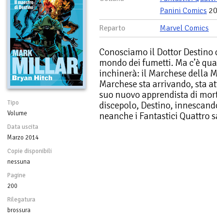
Panini Comics
20
Reparto
Marvel Comics
Conosciamo il Dottor Destino c
mondo dei fumetti. Ma c’è qua
inchinerà: il Marchese della M
Marchese sta arrivando, sta at
suo nuovo apprendista di morte
Tipo
discepolo, Destino, innescand
Volume
neanche i Fantastici Quattro 
Data uscita
Marzo 2014
Copie disponibili
nessuna
Pagine
200
Rilegatura
brossura