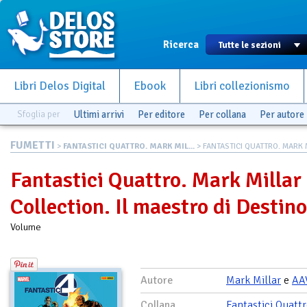
Ricerca
Libri Delos Digital
Ebook
Libri collezionismo
Sfoglia per
Ultimi arrivi
Per editore
Per collana
Per autore
FUMETTI
>
FANTASTICI QUATTRO. MARK MIL...
> FANTASTICI QUATTRO. MARK M
Fantastici Quattro. Mark Millar
Collection. Il maestro di Destino
Volume
Autore
Mark Millar
e
AA
Collana
Fantastici Quattr