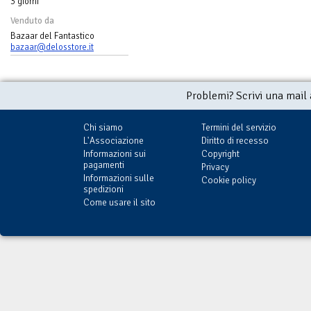
3 giorni
Venduto da
Bazaar del Fantastico
bazaar@delosstore.it
Problemi? Scrivi una mail
Chi siamo
Termini del servizio
L'Associazione
Diritto di recesso
Informazioni sui
Copyright
pagamenti
Privacy
Informazioni sulle
Cookie policy
spedizioni
Come usare il sito