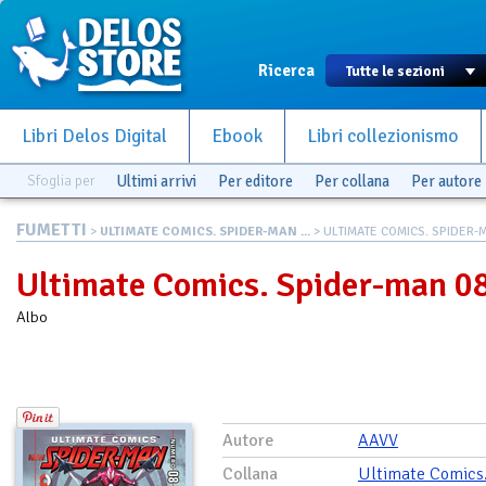
Ricerca
Libri Delos Digital
Ebook
Libri collezionismo
Sfoglia per
Ultimi arrivi
Per editore
Per collana
Per autore
FUMETTI
>
ULTIMATE COMICS. SPIDER-MAN ...
> ULTIMATE COMICS. SPIDER-
Ultimate Comics. Spider-man 0
Albo
Autore
AAVV
Collana
Ultimate Comics