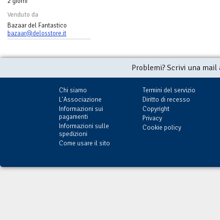
2 giorni
Venduto da
Bazaar del Fantastico
bazaar@delosstore.it
Problemi? Scrivi una mail
Chi siamo
Termini del servizio
L'Associazione
Diritto di recesso
Informazioni sui
Copyright
pagamenti
Privacy
Informazioni sulle
Cookie policy
spedizioni
Come usare il sito