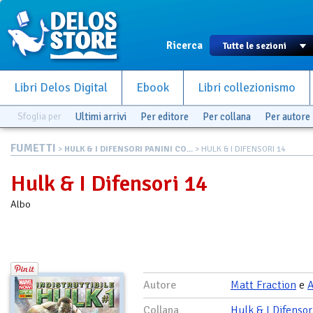
Ricerca
Libri Delos Digital
Ebook
Libri collezionismo
Sfoglia per
Ultimi arrivi
Per editore
Per collana
Per autore
FUMETTI
>
HULK & I DIFENSORI PANINI CO...
> HULK & I DIFENSORI 14
Hulk & I Difensori 14
Albo
Autore
Matt Fraction
e
Collana
Hulk & I Difensor