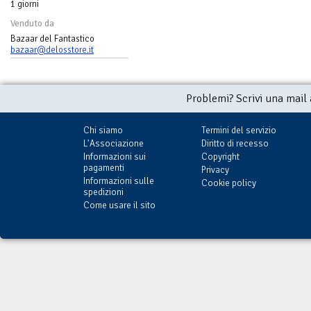
1 giorni
Venduto da
Bazaar del Fantastico
bazaar@delosstore.it
Problemi? Scrivi una mail
Chi siamo
Termini del servizio
L'Associazione
Diritto di recesso
Informazioni sui
Copyright
pagamenti
Privacy
Informazioni sulle
Cookie policy
spedizioni
Come usare il sito