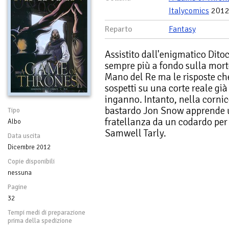
Italycomics
201
Reparto
Fantasy
Assistito dall'enigmatico Dito
sempre più a fondo sulla mor
Mano del Re ma le risposte che
sospetti su una corte reale gi
inganno. Intanto, nella cornice
bastardo Jon Snow apprende u
Tipo
fratellanza da un codardo per
Albo
Samwell Tarly.
Data uscita
Dicembre 2012
Copie disponibili
nessuna
Pagine
32
Tempi medi di preparazione
prima della spedizione