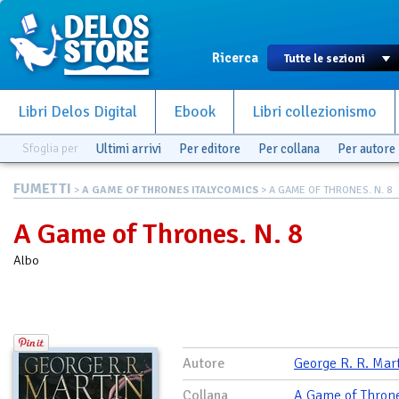
Ricerca
Libri Delos Digital
Ebook
Libri collezionismo
Sfoglia per
Ultimi arrivi
Per editore
Per collana
Per autore
FUMETTI
>
A GAME OF THRONES ITALYCOMICS
> A GAME OF THRONES. N. 8
A Game of Thrones. N. 8
Albo
Autore
George R. R. Mar
Collana
A Game of Thron