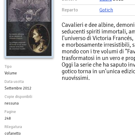
Reparto
Gotich
Cavalieri e dee albine, demoni 
seducenti spiriti immortali, am
l'universo di Victoria Francés,
e morbosamente irresistibili, si
mondo con i tre volumi di "Fav
trasformatosi in un vero e pr
Oggi la serie che ha saputo in
Tipo
gotico torna in un'unica edizi
Volume
nuovissimi.
Data uscita
Settembre 2012
Copie disponibili
nessuna
Pagine
248
Rilegatura
cofanetto