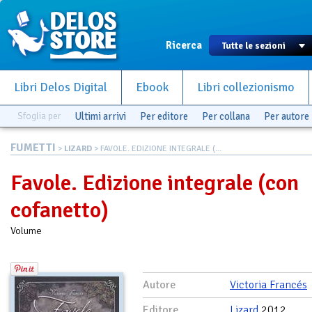
Ricerca
Libri Delos Digital
Ebook
Libri collezionismo
Sfoglia per
Ultimi arrivi
Per editore
Per collana
Per autore
FUMETTI
>
LIZARD
> FAVOLE. EDIZIONE INTEGRALE (...
Favole. Edizione integrale (con
cofanetto)
Volume
Autore
Victoria Francés
Editore
Lizard
2012