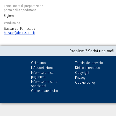
Tempi medi di preparazione
prima della spedizione
3 giorni
Venduto da
Bazaar del Fantastico
bazaar@delosstore.it
Problemi? Scrivi una mail
Chi siamo
Termini del servizio
L'Associazione
Diritto di recesso
Informazioni sui
Copyright
pagamenti
Privacy
Informazioni sulle
Cookie policy
spedizioni
Come usare il sito