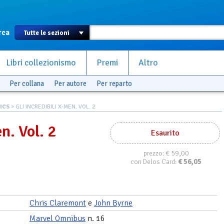
rca
Libri collezionismo
Premi
Altro
Per collana
Per autore
Per reparto
ICS
> GLI INCREDIBILI X-MEN. VOL. 2
n. Vol. 2
Esaurito
€ 59,00
prezzo:
€
56,05
con Delos Card:
Chris Claremont
e
John Byrne
Marvel Omnibus
n. 16