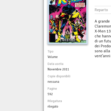
Reparto
A grande 
Claremon
X-Men 132
che hanno
di un futu
dei Predon
sono alla
Tipo
vent’anni
Volume
Data uscita
Novembre 2011
Copie disponibili
nessuna
Pagine
592
Rilegatura
rilegato