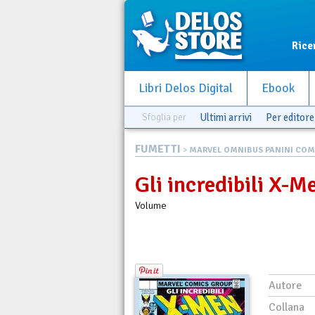
Rice
Libri Delos Digital
Ebook
Sfoglia per
Ultimi arrivi
Per editore
FUMETTI
>
MARVEL OMNIBUS PANINI COM
Gli incredibili X-Me
Volume
Autore
Collana