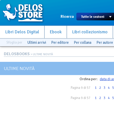
Ricerca
Libri Delos Digital
Ebook
Libri collezionismo
Sfoglia per
Ultimi arrivi
Per editore
Per collana
Per autore
DELOSBOOKS
> ULTIME NOVITÀ
ULTIME NOVITÀ
Ordina per:
data di a
Pagina 9 di 57
1
2
3
4
5
Pagina 9 di 57
1
2
3
4
5