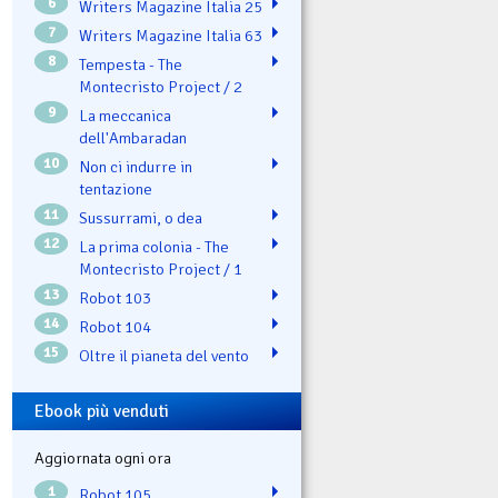
6
Writers Magazine Italia 25
7
Writers Magazine Italia 63
8
Tempesta - The
Montecristo Project / 2
9
La meccanica
dell'Ambaradan
10
Non ci indurre in
tentazione
11
Sussurrami, o dea
12
La prima colonia - The
Montecristo Project / 1
13
Robot 103
14
Robot 104
15
Oltre il pianeta del vento
Ebook più venduti
Aggiornata ogni ora
1
Robot 105