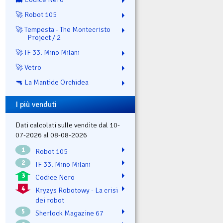
🚀 Robot 105
🚀 Tempesta - The Montecristo
Project / 2
🚀 IF 33. Mino Milani
🚀 Vetro
🔫 La Mantide Orchidea
I più venduti
Dati calcolati sulle vendite dal 10-
07-2026 al 08-08-2026
1
Robot 105
2
IF 33. Mino Milani
3
Codice Nero
4
Kryzys Robotowy - La crisi
dei robot
5
Sherlock Magazine 67