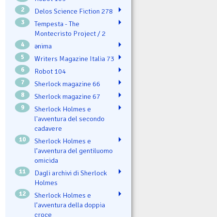
2
Delos Science Fiction 278
3
Tempesta - The
Montecristo Project / 2
4
ənima
5
Writers Magazine Italia 73
6
Robot 104
7
Sherlock magazine 66
8
Sherlock magazine 67
9
Sherlock Holmes e
l'avventura del secondo
cadavere
10
Sherlock Holmes e
l’avventura del gentiluomo
omicida
11
Dagli archivi di Sherlock
Holmes
12
Sherlock Holmes e
l’avventura della doppia
croce