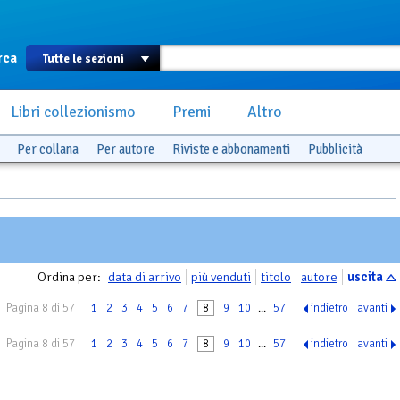
rca
Libri collezionismo
Premi
Altro
Per collana
Per autore
Riviste e abbonamenti
Pubblicità
Ordina per:
data di arrivo
più venduti
titolo
autore
uscita
Pagina 8 di 57
1
2
3
4
5
6
7
8
9
10
...
57
indietro
avanti
Pagina 8 di 57
1
2
3
4
5
6
7
8
9
10
...
57
indietro
avanti