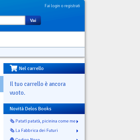
Fai login o registrati
Vai
Nel carrello
Il tuo carrello è ancora
vuoto.
Novità Delos Books
🗞️ Patatì patatà, picinina come me
🗞️ La Fabbrica dei Futuri
👻 Codice Nero