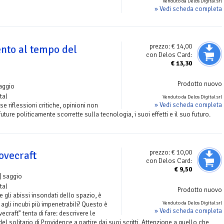
Venduto da Delos Digital srl
» Vedi scheda completa
prezzo:
€ 14,00
vento al tempo del
con Delos Card:
€
13,30
Prodotto nuovo
aggio
tal
Venduto da Delos Digital srl
» Vedi scheda completa
se riflessioni critiche, opinioni non
uture politicamente scorrette sulla tecnologia, i suoi effetti e il suo futuro.
prezzo:
€ 10,00
Lovecraft
con Delos Card:
€
9,50
| saggio
tal
Prodotto nuovo
 gli abissi insondati dello spazio, è
Venduto da Delos Digital srl
agli incubi più impenetrabili? Questo è
» Vedi scheda completa
vecraft” tenta di fare: descrivere le
el solitario di Providence a partire dai suoi scritti. Attenzione a quello che