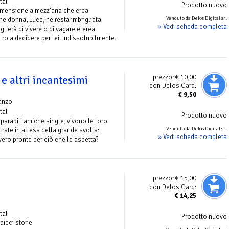
tal
Prodotto nuovo
dimensione a mezz’aria che crea
Venduto da Delos Digital srl
 donna, Luce, ne resta imbrigliata
» Vedi scheda completa
lierà di vivere o di vagare eterea
tro a decidere per lei. Indissolubilmente.
prezzo:
€ 10,00
e altri incantesimi
con Delos Card:
€
9,50
anzo
tal
Prodotto nuovo
eparabili amiche single, vivono le loro
Venduto da Delos Digital srl
trate in attesa della grande svolta:
» Vedi scheda completa
ero pronte per ciò che le aspetta?
prezzo:
€ 15,00
con Delos Card:
€
14,25
tal
Prodotto nuovo
 dieci storie