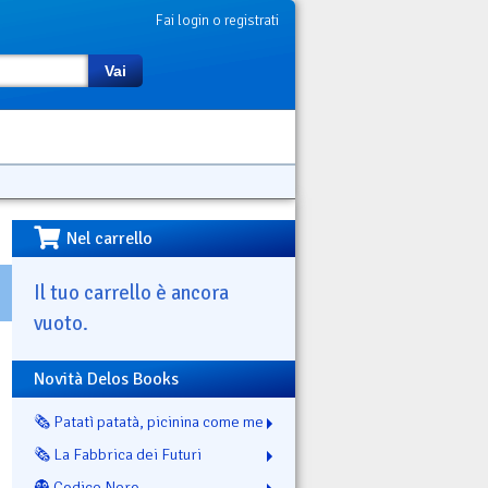
Fai login o registrati
Vai
Nel carrello
Il tuo carrello è ancora
vuoto.
Novità Delos Books
🗞️ Patatì patatà, picinina come me
🗞️ La Fabbrica dei Futuri
👻 Codice Nero