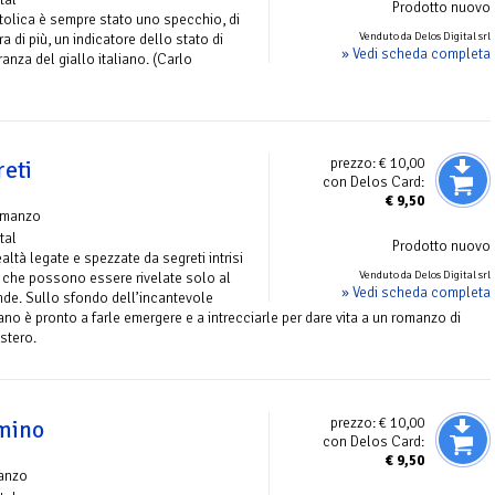
Prodotto nuovo
attolica è sempre stato uno specchio, di
Venduto da Delos Digital srl
 di più, un indicatore dello stato di
» Vedi scheda completa
eranza del giallo italiano. (Carlo
prezzo:
€ 10,00
reti
con Delos Card:
€
9,50
omanzo
tal
Prodotto nuovo
ealtà legate e spezzate da segreti intrisi
Venduto da Delos Digital srl
 che possono essere rivelate solo al
» Vedi scheda completa
nde. Sullo sfondo dell’incantevole
ano è pronto a farle emergere e a intrecciarle per dare vita a un romanzo di
stero.
prezzo:
€ 10,00
omino
con Delos Card:
€
9,50
anzo