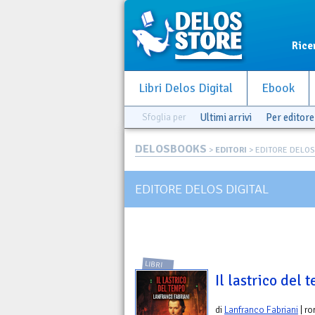
Rice
Libri Delos Digital
Ebook
Sfoglia per
Ultimi arrivi
Per editore
DELOSBOOKS
>
EDITORI
> EDITORE DELOS
EDITORE DELOS DIGITAL
LIBRI
Il lastrico del
di
Lanfranco Fabriani
| r