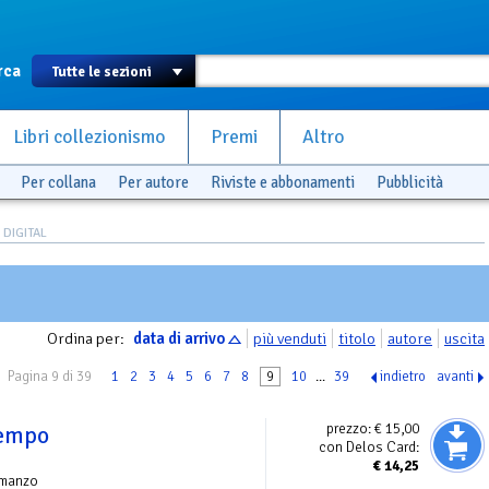
rca
Libri collezionismo
Premi
Altro
Per collana
Per autore
Riviste e abbonamenti
Pubblicità
 DIGITAL
Ordina per:
data di arrivo
più venduti
titolo
autore
uscita
Pagina 9 di 39
1
2
3
4
5
6
7
8
9
10
...
39
indietro
avanti
prezzo:
€ 15,00
 tempo
con Delos Card:
€
14,25
omanzo