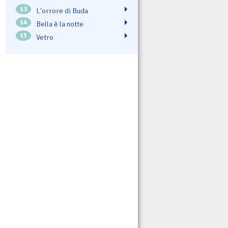
13
L'orrore di Buda
14
Bella è la notte
15
Vetro