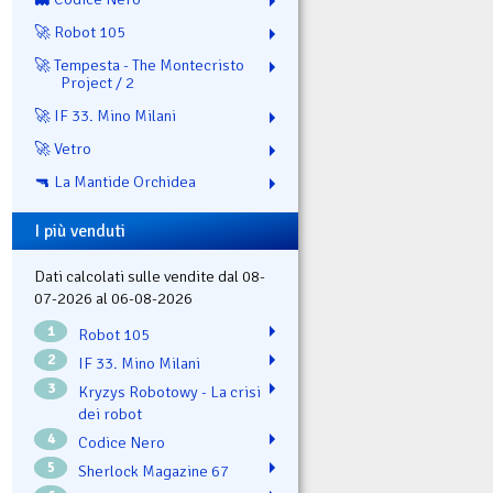
🚀 Robot 105
🚀 Tempesta - The Montecristo
Project / 2
🚀 IF 33. Mino Milani
🚀 Vetro
🔫 La Mantide Orchidea
I più venduti
Dati calcolati sulle vendite dal 08-
07-2026 al 06-08-2026
1
Robot 105
2
IF 33. Mino Milani
3
Kryzys Robotowy - La crisi
dei robot
4
Codice Nero
5
Sherlock Magazine 67