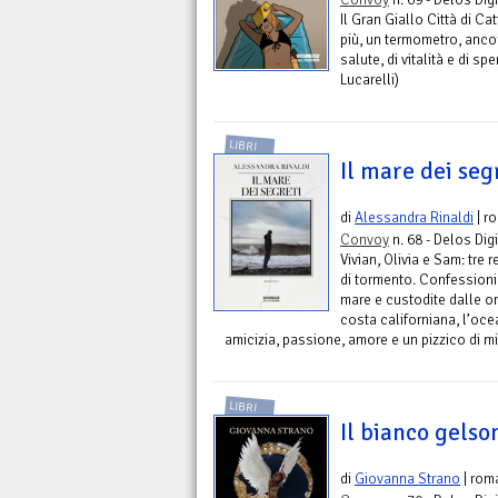
Il Gran Giallo Città di C
più, un termometro, ancora
salute, di vitalità e di sp
Lucarelli)
LIBRI
Il mare dei seg
di
Alessandra Rinaldi
| r
Convoy
n. 68 - Delos Digi
Vivian, Olivia e Sam: tre r
di tormento. Confessioni
mare e custodite dalle o
costa californiana, l’oce
amicizia, passione, amore e un pizzico di mi
LIBRI
Il bianco gels
di
Giovanna Strano
| rom