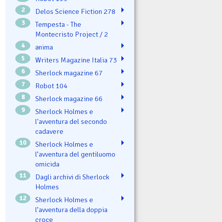
2
Delos Science Fiction 278
3
Tempesta - The
Montecristo Project / 2
4
ənima
5
Writers Magazine Italia 73
6
Sherlock magazine 67
7
Robot 104
8
Sherlock magazine 66
9
Sherlock Holmes e
l'avventura del secondo
cadavere
10
Sherlock Holmes e
l’avventura del gentiluomo
omicida
11
Dagli archivi di Sherlock
Holmes
12
Sherlock Holmes e
l’avventura della doppia
croce