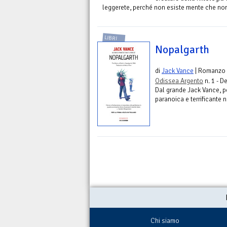
leggerete, perché non esiste mente che non
LIBRI
Nopalgarth
di
Jack Vance
| Romanzo
Odissea Argento
n. 1 - D
Dal grande Jack Vance, per
paranoica e terrificante ne
Chi siamo