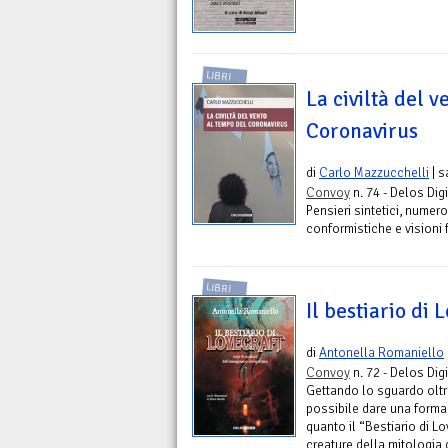
LIBRI
La civiltà del 
Coronavirus
di
Carlo Mazzucchelli
| s
Convoy
n. 74 - Delos Digi
Pensieri sintetici, numero
conformistiche e visioni f
LIBRI
Il bestiario di 
di
Antonella Romaniello
Convoy
n. 72 - Delos Digi
Gettando lo sguardo oltre
possibile dare una forma 
quanto il “Bestiario di Lo
creature della mitologia d