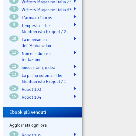
6
Writers Magazine Italia 25
7
Writers Magazine Italia 63
8
L'arma di Tauros
9
Tempesta - The
Montecristo Project / 2
10
La meccanica
dell'Ambaradan
11
Non ci indurre in
tentazione
12
Sussurrami, o dea
13
La prima colonia - The
Montecristo Project / 1
14
Robot 103
15
Robot 104
Ebook più venduti
Aggiornata ogni ora
1
Robot 105