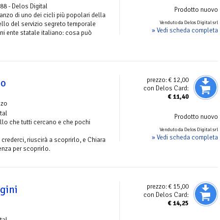
 88 - Delos Digital
Prodotto nuovo
anzo di uno dei cicli più popolari della
Venduto da Delos Digital srl
ello del servizio segreto temporale
» Vedi scheda completa
ni ente statale italiano: cosa può
prezzo:
€ 12,00
lo
con Delos Card:
€
11,40
nzo
tal
Prodotto nuovo
llo che tutti cercano e che pochi
Venduto da Delos Digital srl
» Vedi scheda completa
 crederci, riuscirà a scoprirlo, e Chiara
enza per scoprirlo.
prezzo:
€ 15,00
gini
con Delos Card:
€
14,25
tal