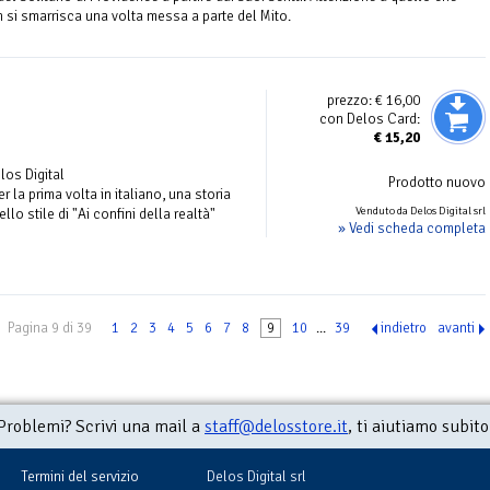
 si smarrisca una volta messa a parte del Mito.
prezzo:
€ 16,00
con Delos Card:
€
15,20
elos Digital
Prodotto nuovo
 la prima volta in italiano, una storia
Venduto da Delos Digital srl
llo stile di "Ai confini della realtà"
» Vedi scheda completa
Pagina 9 di 39
1
2
3
4
5
6
7
8
9
10
...
39
indietro
avanti
Problemi? Scrivi una mail a
staff@delosstore.it
, ti aiutiamo subito
Termini del servizio
Delos Digital srl