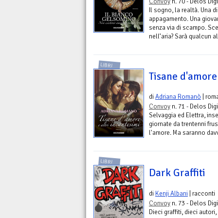
Convoy
n. 70 - Delos Digi
Il sogno, la realtà. Una 
appagamento. Una giovane
senza via di scampo. Sceg
nell’aria? Sarà qualcun al
LIBRI
Tisane d'amore 
di
Adriana Romanò
| rom
Convoy
n. 71 - Delos Digi
Selvaggia ed Elettra, ins
giornate da trentenni frus
l'amore. Ma saranno davv
LIBRI
Dark Graffiti
di
Kenji Albani
| racconti
Convoy
n. 73 - Delos Digi
Dieci graffiti, dieci autori,