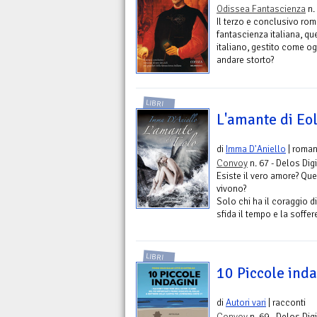
Odissea Fantascienza
n.
Il terzo e conclusivo rom
fantascienza italiana, qu
italiano, gestito come og
andare storto?
LIBRI
L'amante di Eo
di
Imma D'Aniello
| roma
Convoy
n. 67 - Delos Digi
Esiste il vero amore? Que
vivono?
Solo chi ha il coraggio di
sfida il tempo e la soffer
LIBRI
10 Piccole inda
di
Autori vari
| racconti
Convoy
n. 69 - Delos Digi