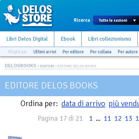
Ricerca
Libri Delos Digital
Ebook
Libri collezionismo
Sfoglia per
Ultimi arrivi
Per editore
Per collana
Per autore
DELOSBOOKS
>
EDITORI
> EDITORE DELOS BOOKS
EDITORE DELOS BOOKS
Ordina per:
data di arrivo
più vend
Pagina 17 di 21
1
...
11
12
13
1