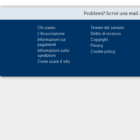
Problemi? Scrivi una mail
Chi siamo
Termini del servizio
L'Associazione
Diritto di recesso
Informazioni sui
Copyright
pagamenti
Privacy
Informazioni sulle
Cookie policy
spedizioni
Come usare il sito