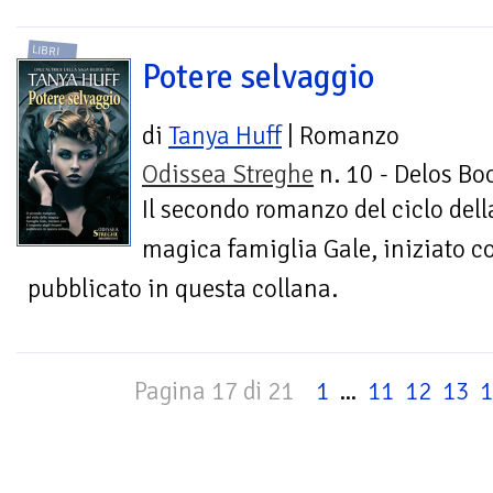
LIBRI
Potere selvaggio
di
Tanya Huff
| Romanzo
Odissea Streghe
n. 10 - Delos Bo
Il secondo romanzo del ciclo dell
magica famiglia Gale, iniziato c
pubblicato in questa collana.
Pagina 17 di 21
1
...
11
12
13
1