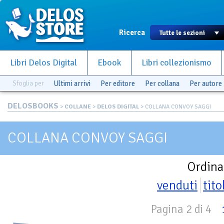
Ricerca
Libri Delos Digital
Ebook
Libri collezionismo
Sfoglia per
Ultimi arrivi
Per editore
Per collana
Per autore
DELOSBOOKS
>
COLLANE
>
DELOS DIGITAL
> COLLANA CONVOY SAGGI
COLLANA CONVOY SAGGI
Ordina
venduti
tito
Pagina 2 di 4