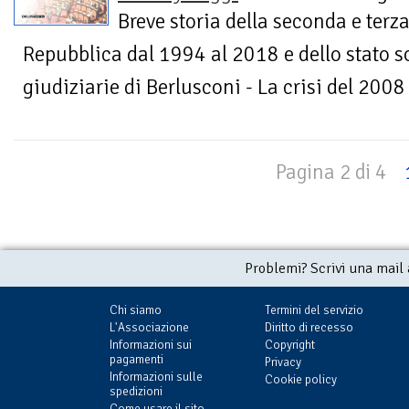
Breve storia della seconda e terz
Repubblica dal 1994 al 2018 e dello stato s
giudiziarie di Berlusconi - La crisi del 200
Pagina 2 di 4
Problemi? Scrivi una mail
Chi siamo
Termini del servizio
L'Associazione
Diritto di recesso
Informazioni sui
Copyright
pagamenti
Privacy
Informazioni sulle
Cookie policy
spedizioni
Come usare il sito