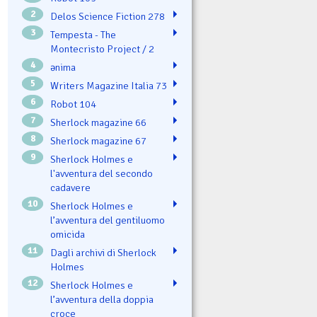
2
Delos Science Fiction 278
3
Tempesta - The
Montecristo Project / 2
4
ənima
5
Writers Magazine Italia 73
6
Robot 104
7
Sherlock magazine 66
8
Sherlock magazine 67
9
Sherlock Holmes e
l'avventura del secondo
cadavere
10
Sherlock Holmes e
l’avventura del gentiluomo
omicida
11
Dagli archivi di Sherlock
Holmes
12
Sherlock Holmes e
l’avventura della doppia
croce