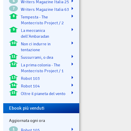
6
Writers Magazine Italia 25
7
Writers Magazine Italia 63
8
Tempesta - The
Montecristo Project / 2
9
La meccanica
dell'Ambaradan
10
Non ci indurre in
tentazione
11
Sussurrami, o dea
12
La prima colonia - The
Montecristo Project / 1
13
Robot 103
14
Robot 104
15
Oltre il pianeta del vento
Ebook più venduti
Aggiornata ogni ora
1
Robot 105