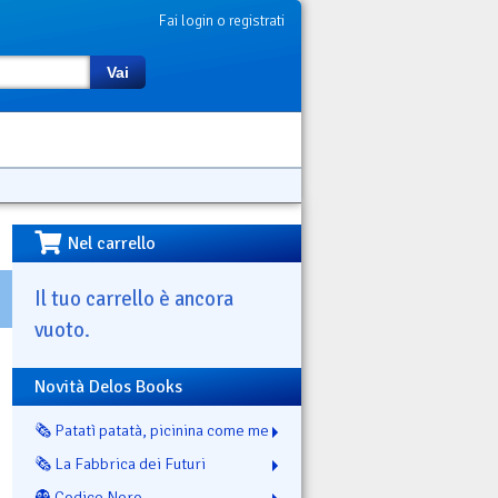
Fai login o registrati
Vai
Nel carrello
Il tuo carrello è ancora
vuoto.
Novità Delos Books
🗞️ Patatì patatà, picinina come me
🗞️ La Fabbrica dei Futuri
👻 Codice Nero