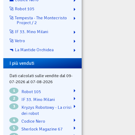
🚀 Robot 105
🚀 Tempesta - The Montecristo
Project / 2
🚀 IF 33. Mino Milani
🚀 Vetro
🔫 La Mantide Orchidea
I più venduti
Dati calcolati sulle vendite dal 09-
07-2026 al 07-08-2026
1
Robot 105
2
IF 33. Mino Milani
3
Kryzys Robotowy - La crisi
dei robot
4
Codice Nero
5
Sherlock Magazine 67