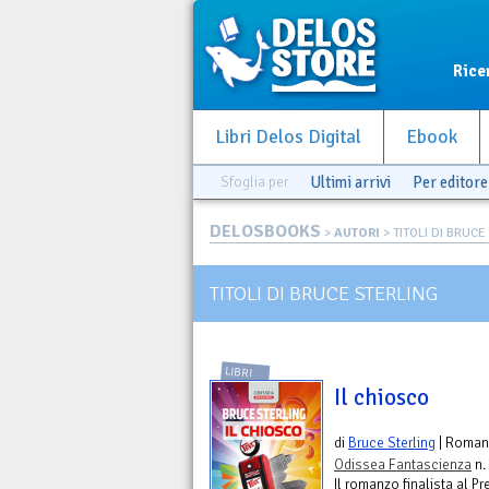
Rice
Libri Delos Digital
Ebook
Sfoglia per
Ultimi arrivi
Per editore
DELOSBOOKS
>
AUTORI
> TITOLI DI BRUCE
TITOLI DI BRUCE STERLING
LIBRI
Il chiosco
di
Bruce Sterling
| Roman
Odissea Fantascienza
n.
Il romanzo finalista al P