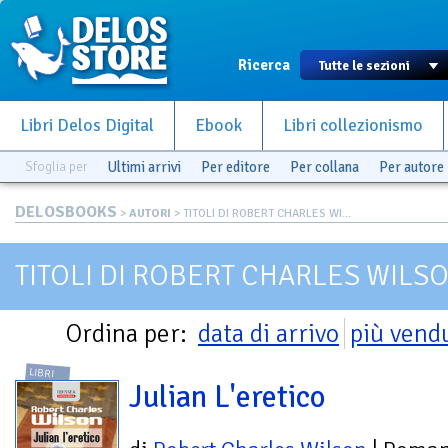
Ricerca
Libri Delos Digital
Ebook
Libri collezionismo
Sfoglia per
Ultimi arrivi
Per editore
Per collana
Per autore
DELOSBOOKS
>
AUTORI
> TITOLI DI ROBERT CHARLES WI...
TITOLI DI ROBERT CHARLES WILS
Ordina per:
data di arrivo
più vend
LIBRI
Julian L'eretico