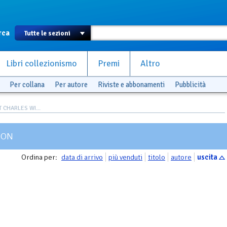
rca
Libri collezionismo
Premi
Altro
Per collana
Per autore
Riviste e abbonamenti
Pubblicità
T CHARLES WI...
SON
Ordina per:
data di arrivo
più venduti
titolo
autore
uscita