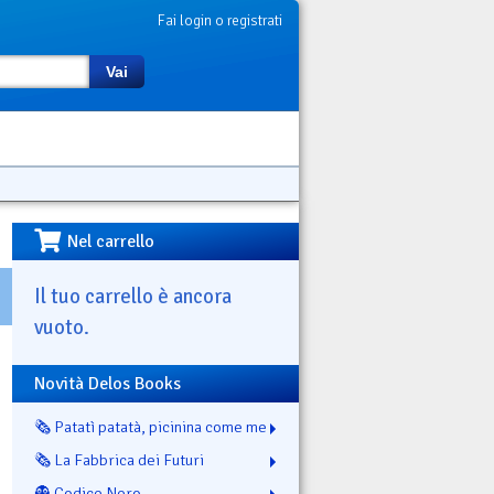
Fai login o registrati
Vai
Nel carrello
Il tuo carrello è ancora
vuoto.
Novità Delos Books
🗞️ Patatì patatà, picinina come me
🗞️ La Fabbrica dei Futuri
👻 Codice Nero