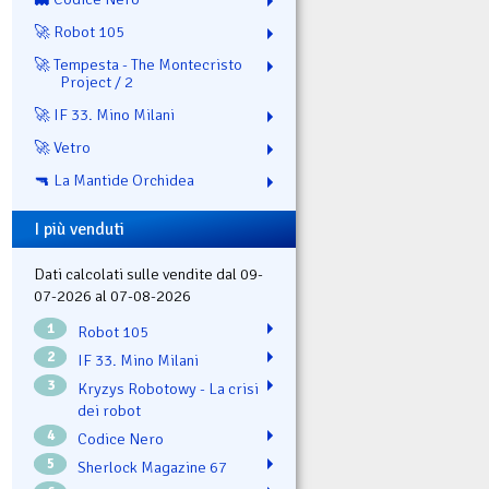
🚀 Robot 105
🚀 Tempesta - The Montecristo
Project / 2
🚀 IF 33. Mino Milani
🚀 Vetro
🔫 La Mantide Orchidea
I più venduti
Dati calcolati sulle vendite dal 09-
07-2026 al 07-08-2026
1
Robot 105
2
IF 33. Mino Milani
3
Kryzys Robotowy - La crisi
dei robot
4
Codice Nero
5
Sherlock Magazine 67