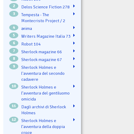
2
Delos Science Fiction 278
3
Tempesta - The
Montecristo Project / 2
4
ənima
5
Writers Magazine Italia 73
6
Robot 104
7
Sherlock magazine 66
8
Sherlock magazine 67
9
Sherlock Holmes e
l'avventura del secondo
cadavere
10
Sherlock Holmes e
l’avventura del gentiluomo
omicida
11
Dagli archivi di Sherlock
Holmes
12
Sherlock Holmes e
l’avventura della doppia
croce