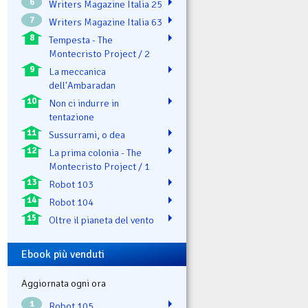
6
Writers Magazine Italia 25
7
Writers Magazine Italia 63
8
Tempesta - The
Montecristo Project / 2
9
La meccanica
dell'Ambaradan
10
Non ci indurre in
tentazione
11
Sussurrami, o dea
12
La prima colonia - The
Montecristo Project / 1
13
Robot 103
14
Robot 104
15
Oltre il pianeta del vento
Ebook più venduti
Aggiornata ogni ora
1
Robot 105