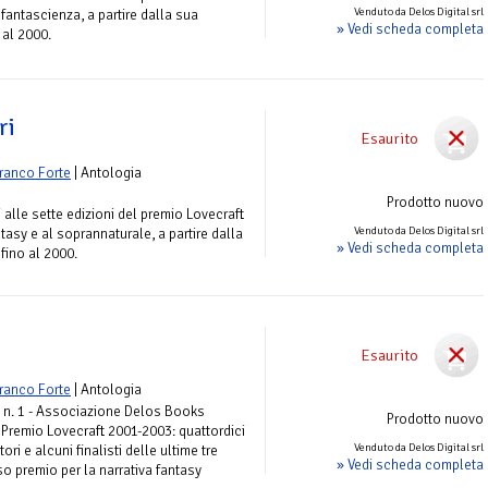
Venduto da Delos Digital srl
 fantascienza, a partire dalla sua
» Vedi scheda completa
 al 2000.
ri
Esaurito
ranco Forte
| Antologia
Prodotto nuovo
ti alle sette edizioni del premio Lovecraft
Venduto da Delos Digital srl
ntasy e al soprannaturale, a partire dalla
» Vedi scheda completa
fino al 2000.
Esaurito
ranco Forte
| Antologia
n. 1 - Associazione Delos Books
Prodotto nuovo
l Premio Lovecraft 2001-2003: quattordici
Venduto da Delos Digital srl
ori e alcuni finalisti delle ultime tre
» Vedi scheda completa
so premio per la narrativa fantasy