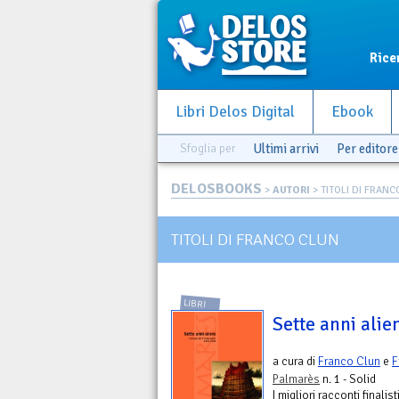
Rice
Libri Delos Digital
Ebook
Sfoglia per
Ultimi arrivi
Per editore
DELOSBOOKS
>
AUTORI
> TITOLI DI FRAN
TITOLI DI FRANCO CLUN
LIBRI
Sette anni alie
a cura di
Franco Clun
e
F
Palmarès
n. 1 - Solid
I migliori racconti finalis