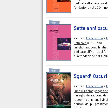
dedicato alla narrativa di
fondazione nel 1994 fino
LIBRI
Sette anni oscu
a cura di
Franco Clun
e
F
Palmarès
n. 2 - Solid
I migliori racconti finalis
dedicato all'horror, al fa
sua fondazione nel 1994 
LIBRI
Sguardi Oscuri
a cura di
Franco Clun
e
F
I libri di FantasyMagazine
Il meglio dei racconti de
racconti comprenti i vincit
edizioni del più prestigio