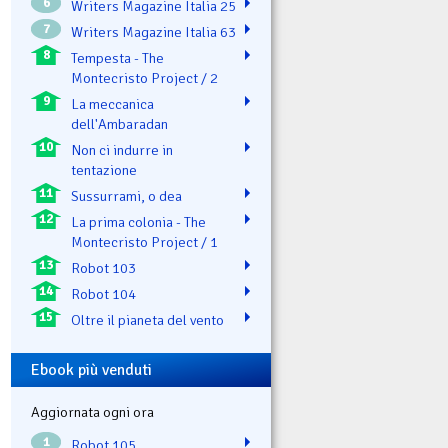
6
Writers Magazine Italia 25
7
Writers Magazine Italia 63
8
Tempesta - The
Montecristo Project / 2
9
La meccanica
dell'Ambaradan
10
Non ci indurre in
tentazione
11
Sussurrami, o dea
12
La prima colonia - The
Montecristo Project / 1
13
Robot 103
14
Robot 104
15
Oltre il pianeta del vento
Ebook più venduti
Aggiornata ogni ora
1
Robot 105