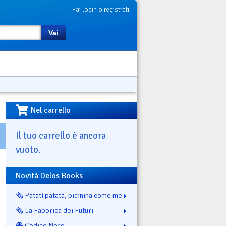
Fai login o registrati
Vai
Nel carrello
Il tuo carrello è ancora
vuoto.
Novità Delos Books
🗞️ Patatì patatà, picinina come me
🗞️ La Fabbrica dei Futuri
👻 Codice Nero