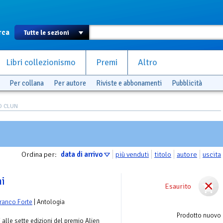
rca
Libri collezionismo
Premi
Altro
Per collana
Per autore
Riviste e abbonamenti
Pubblicità
CO CLUN
Ordina per:
data di arrivo
più venduti
titolo
autore
uscita
ni
Esaurito
ranco Forte
| Antologia
Prodotto nuovo
ti alle sette edizioni del premio Alien