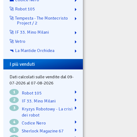
🚀 Robot 105
🚀 Tempesta - The Montecristo
Project / 2
🚀 IF 33. Mino Milani
🚀 Vetro
🔫 La Mantide Orchidea
I più venduti
Dati calcolati sulle vendite dal 09-
07-2026 al 07-08-2026
1
Robot 105
2
IF 33. Mino Milani
3
Kryzys Robotowy - La crisi
dei robot
4
Codice Nero
5
Sherlock Magazine 67