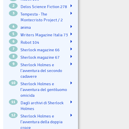
2
Delos Science Fiction 278
3
Tempesta - The
Montecristo Project / 2
4
ənima
5
Writers Magazine Italia 73
6
Robot 104
7
Sherlock magazine 66
8
Sherlock magazine 67
9
Sherlock Holmes e
l'avventura del secondo
cadavere
10
Sherlock Holmes e
l’avventura del gentiluomo
omicida
11
Dagli archivi di Sherlock
Holmes
12
Sherlock Holmes e
l’avventura della doppia
croce