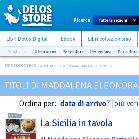
Ricerca
Libri Delos Digital
Ebook
Libri collezionismo
Sfoglia per
Ultimi arrivi
Per editore
Per collana
Per autore
DELOSBOOKS
>
AUTORI
> TITOLI DI MADDALENA ELEONORA...
TITOLI DI MADDALENA ELEONORA
Ordina per:
data di arrivo
più ven
LIBRI
La Sicilia in tavola